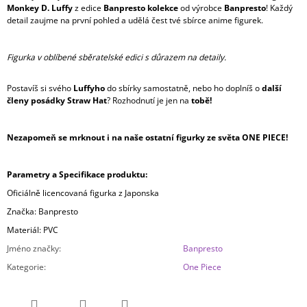
Monkey D. Luffy
z edice
Banpresto kolekce
od výrobce
Banpresto
! Každý
detail zaujme na první pohled a udělá čest tvé sbírce anime figurek.
Figurka v oblíbené sběratelské edici s důrazem na detaily.
Postavíš si svého
Luffyho
do sbírky samostatně, nebo ho doplníš o
další
členy posádky Straw Hat
? Rozhodnutí je jen na
tobě!
Nezapomeň se mrknout i na naše ostatní figurky ze světa ONE PIECE!
Parametry a Specifikace produktu:
Oficiálně licencovaná figurka z Japonska
Značka: Banpresto
Materiál: PVC
Jméno značky
:
Banpresto
Kategorie
:
One Piece