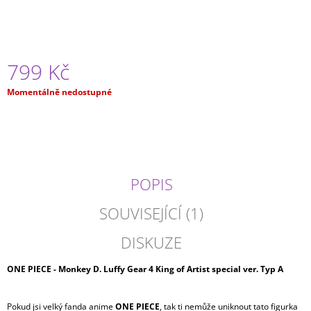
J
E
M
E
799 Kč
MY
Měrná
Momentálně nedostupné
HERO
cena:
ACADEMIA
-
HIZASHI
YAMADA/PRESENT
MIC
(20CM)
POPIS
499
Kč
SOUVISEJÍCÍ (1)
DISKUZE
ONE PIECE - Monkey D. Luffy Gear 4 King of Artist special ver. Typ A
Pokud jsi velký fanda anime
ONE PIECE
, tak ti nemůže uniknout tato figurka