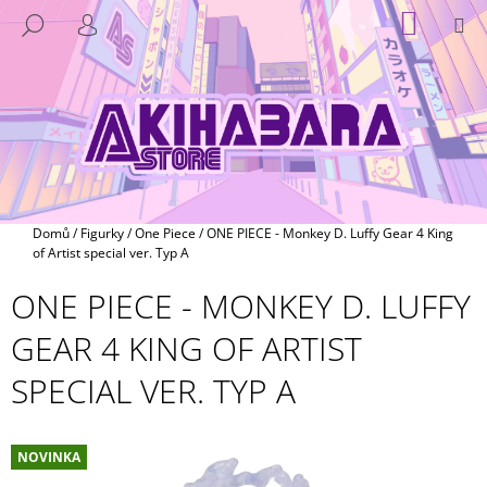
K
Přejít
NÁKUP
M
HLEDAT
na
KOŠÍK
O
PŘIHLÁŠENÍ
ZPĚT
ZPĚT
obsah
Š
Í
C
K
O
P
O
T
Domů
/
Figurky
/
One Piece
/
ONE PIECE - Monkey D. Luffy Gear 4 King
Ř
of Artist special ver. Typ A
E
ONE PIECE - MONKEY D. LUFFY
B
GEAR 4 KING OF ARTIST
U
J
SPECIAL VER. TYP A
E
T
E
NOVINKA
N