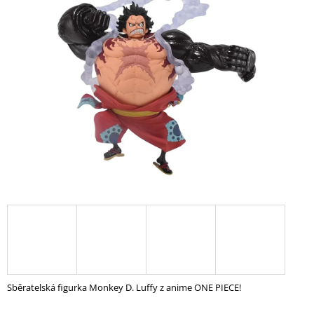
A
J
Í
T
?
HLEDAT
D
O
P
O
R
U
Sběratelská figurka Monkey D. Luffy z anime ONE PIECE!
Č
U