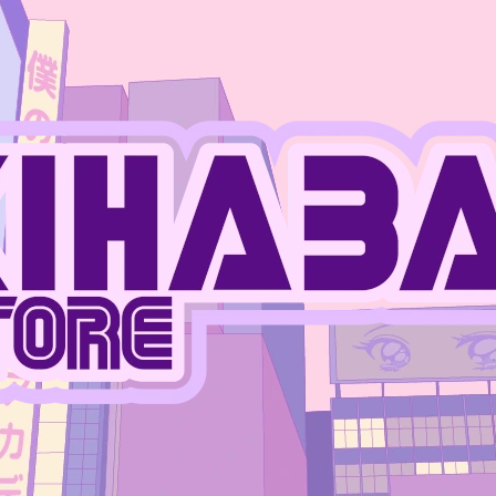
CO POTŘEBUJETE NAJÍT?
HLEDAT
DOPORUČUJEME
JUJUTSU KAISEN - MEGUMI FUSHIGURO
ONE PIECE - MO