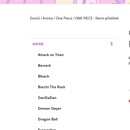
MAXIMATIC
799 Kč
Domů
/
Anime
/
One Piece
/
ONE PIECE - Nami přívěšek
P
O
S
K
Přeskočit
ANIME
T
A
kategorie
T
R
Attack on Titan
E
A
G
Berserk
N
O
R
N
Bleach
I
Í
E
Bocchi The Rock
P
A
DanDaDan
N
c
Demon Slayer
E
Dragon Ball
L
Evangelion