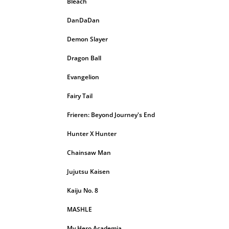
Bleach
DanDaDan
Demon Slayer
Dragon Ball
Evangelion
Fairy Tail
Frieren: Beyond Journey's End
Hunter X Hunter
Chainsaw Man
Jujutsu Kaisen
Kaiju No. 8
MASHLE
My Hero Academia