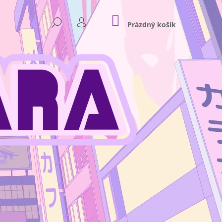
NÁKUPNÍ
HLEDAT
KOŠÍK
Prázdný košík
PŘIHLÁŠENÍ
Následující
NKEY D. LUFFY GEAR 4