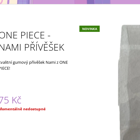
MAXIMATIC
KING OF ARTIST 
699 Kč
799 Kč
NOVINKA
ONE PIECE -
NAMI PŘÍVĚŠEK
kvalitní gumový přívěšek Nami z ONE
PIECE!
75 Kč
Měrná
Momentálně nedostupné
ena: