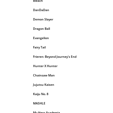
Bleach
DanDaDan
Demon Slayer
Dragon Ball
Evangelion
Fairy Tail
Frieren: Beyond Journey's End
Hunter X Hunter
Chainsaw Man
Jujutsu Kaisen
Kaiju No. 8
MASHLE
My Hero Academia