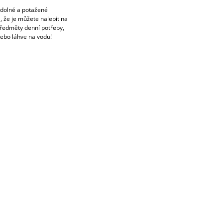
odolné a potažené
, že je můžete nalepit na
 předměty denní potřeby,
ebo láhve na vodu!