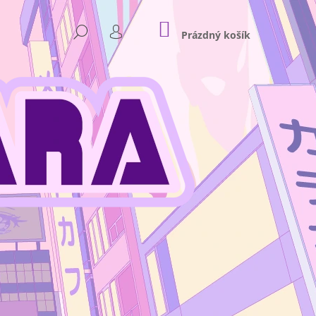
NÁKUPNÍ
HLEDAT
KOŠÍK
Prázdný košík
PŘIHLÁŠENÍ
Následující
 - PLASTOVÝ STOJÁNEK