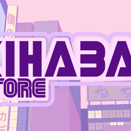
CO POTŘEBUJETE NAJÍT?
HLEDAT
DOPORUČUJEME
JUJUTSU KAISEN - PLASTOVÝ STOJÁNEK
JUJUTSU KAISEN