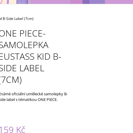
NÁHODNÝ
(NÁHODNÝ)
49 Kč
49 Kč
d B-Side Label (7cm)
ONE PIECE-
SAMOLEPKA
EUSTASS KID B-
SIDE LABEL
(7CM)
Známé oficiální umělecké samolepky B-
side label s tématikou ONE PIECE.
159 Kč