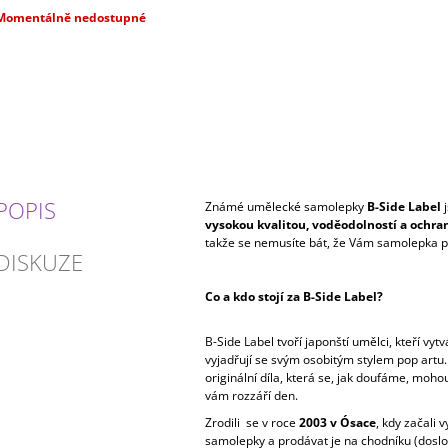
Měrná
Momentálně nedostupné
ena:
POPIS
Známé umělecké samolepky
B-Side Label
j
vysokou kvalitou, voděodolností a ochra
takže se nemusíte bát, že Vám samolepka po 
DISKUZE
Co a kdo stojí za B-Side Label?
B-Side Label tvoří japonští umělci, kteří vyt
vyjadřují se svým osobitým stylem pop artu
originální díla, která se, jak doufáme, moho
vám rozzáří den.
Zrodili se v roce
2003 v Ósace
, kdy začali v
samolepky a prodávat je na chodníku (dosl