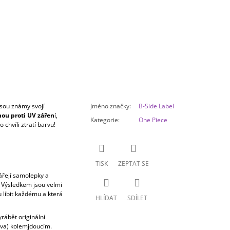
sou známy svojí
Jméno značky
:
B-Side Label
nou proti UV zářen
í,
Kategorie
:
One Piece
chvíli ztratí barvu!
TISK
ZEPTAT SE
vářejí samolepky a
. Výsledkem jsou velmi
u líbit každému a která
HLÍDAT
SDÍLET
yrábět originální
ova) kolemjdoucím.