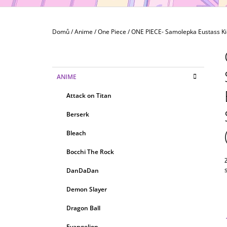
(NÁHODNÝ)
79 Kč
Domů
/
Anime
/
One Piece
/
ONE PIECE- Samolepka Eustass Ki
P
O
S
K
Přeskočit
ANIME
T
A
kategorie
T
R
Attack on Titan
E
A
G
Berserk
N
O
R
N
Bleach
I
Í
E
Bocchi The Rock
P
A
DanDaDan
N
Demon Slayer
E
Dragon Ball
L
Evangelion