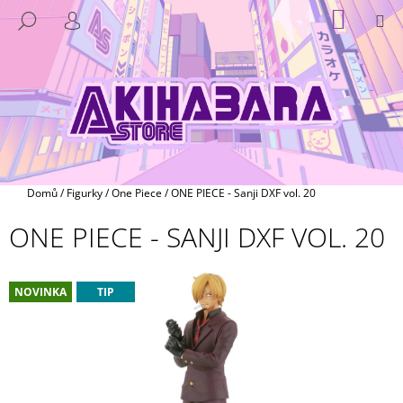
K
Přejít
NÁKUP
M
HLEDAT
na
KOŠÍK
O
PŘIHLÁŠENÍ
ZPĚT
ZPĚT
obsah
Š
Í
C
K
O
P
O
T
Domů
/
Figurky
/
One Piece
/
ONE PIECE - Sanji DXF vol. 20
Ř
ONE PIECE - SANJI DXF VOL. 20
E
B
U
NOVINKA
TIP
J
E
T
E
N