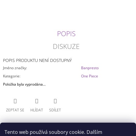
J
E
M
E
POPIS
APOTHECARY
DIARIES
DISKUZE
-
MAO
MAO
POPIS PRODUKTU NENÍ DOSTUPNÝ
BRILIANT
Jméno značky
:
Banpresto
999
Kč
Kategorie
:
One Piece
Položka byla vyprodána…
ZEPTAT SE
HLÍDAT
SDÍLET
Tento web používá soubory cookie. Dalším