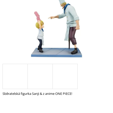
A
J
Í
T
?
HLEDAT
D
O
P
O
Sběratelská figurka Sanji & z anime ONE PIECE!
R
U
Č
U