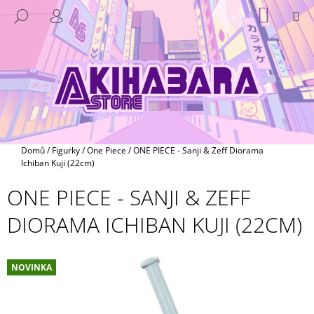
K
Přejít
NÁKUP
M
HLEDAT
na
KOŠÍK
O
PŘIHLÁŠENÍ
ZPĚT
ZPĚT
obsah
Š
Í
C
K
O
P
O
T
Domů
/
Figurky
/
One Piece
/
ONE PIECE - Sanji & Zeff Diorama
Ř
Ichiban Kuji (22cm)
E
ONE PIECE - SANJI & ZEFF
B
DIORAMA ICHIBAN KUJI (22CM)
U
J
E
NOVINKA
T
E
N