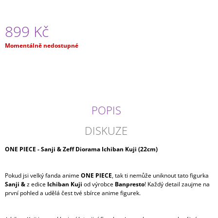
J
E
M
899 Kč
E
Měrná
Momentálně nedostupné
cena:
ONE
PIECE
-
GOL
D.
ROGER
VOL.
POPIS
12
(16CM)
DISKUZE
599
Kč
ONE PIECE - Sanji & Zeff Diorama Ichiban Kuji (22cm)
Pokud jsi velký fanda anime
ONE PIECE
, tak ti nemůže uniknout tato figurka
Sanji &
z edice
Ichiban Kuji
od výrobce
Banpresto
! Každý detail zaujme na
první pohled a udělá čest tvé sbírce anime figurek.