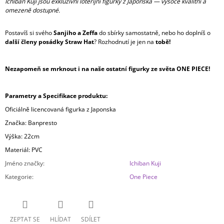
Ichiban Kuji jsou exkluzivní loterijní figurky z Japonska — vysoce kvalitní a
omezeně dostupné.
Postavíš si svého
Sanjiho a Zeffa
do sbírky samostatně, nebo ho doplníš o
další členy posádky Straw Hat
? Rozhodnutí je jen na
tobě!
Nezapomeň se mrknout i na naše ostatní figurky ze světa ONE PIECE!
Parametry a Specifikace produktu:
Oficiálně licencovaná figurka z Japonska
Značka: Banpresto
Výška: 22cm
Materiál: PVC
Jméno značky
:
Ichiban Kuji
Kategorie
:
One Piece
ZEPTAT SE
HLÍDAT
SDÍLET