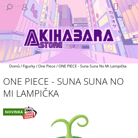
K
Přejít
NÁKUP
M
HLEDAT
na
KOŠÍK
O
PŘIHLÁŠENÍ
ZPĚT
ZPĚT
obsah
Š
Í
C
K
O
P
O
T
Domů
/
Figurky
/
One Piece
/
ONE PIECE - Suna Suna No Mi Lampička
Ř
ONE PIECE - SUNA SUNA NO
E
B
MI LAMPIČKA
U
J
E
NOVINKA
T
E
N