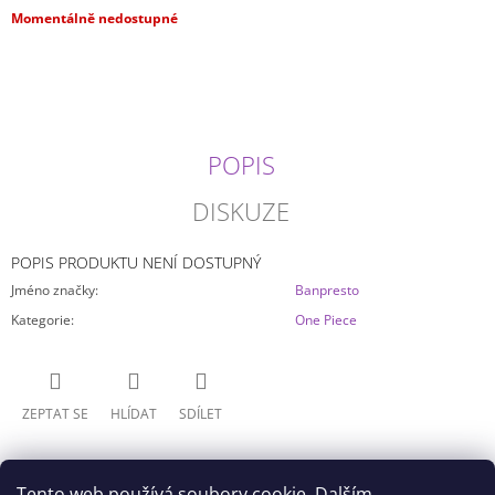
J
Měrná
Momentálně nedostupné
E
cena:
M
E
MY
HERO
POPIS
ACADEMIA
-
DISKUZE
HIZASHI
YAMADA/PRESENT
MIC
(20CM)
POPIS PRODUKTU NENÍ DOSTUPNÝ
499
Jméno značky
:
Banpresto
Kč
Kategorie
:
One Piece
ZEPTAT SE
HLÍDAT
SDÍLET
Tento web používá soubory cookie. Dalším