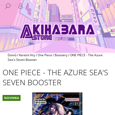
K
Přejít
NÁKUP
M
HLEDAT
na
KOŠÍK
O
PŘIHLÁŠENÍ
ZPĚT
ZPĚT
obsah
Š
Í
C
K
O
P
O
T
Domů
/
Karetní Hry
/
One Piece
/
Boostery
/
ONE PIECE - The Azure
Ř
Sea's Seven Booster
E
ONE PIECE - THE AZURE SEA'S
B
SEVEN BOOSTER
U
J
E
NOVINKA
T
E
N