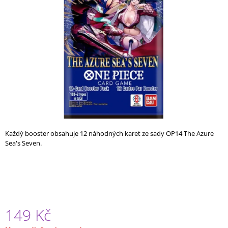
A
J
Í
T
?
HLEDAT
Každý booster obsahuje 12 náhodných karet ze sady OP14
The Azure
Sea's Seven
.
D
O
P
O
R
U
149 Kč
Č
U