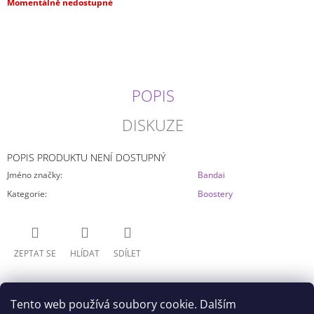
Měrná
Momentálně nedostupné
J
cena:
E
M
E
ONE
POPIS
PIECE
-
GOL
DISKUZE
D.
ROGER
KING
POPIS PRODUKTU NENÍ DOSTUPNÝ
OF
Jméno značky
:
Bandai
THE
ARTIST
Kategorie
:
Boostery
SPEC.
VERSION
799
Kč
ZEPTAT SE
HLÍDAT
SDÍLET
Tento web používá soubory cookie. Dalším