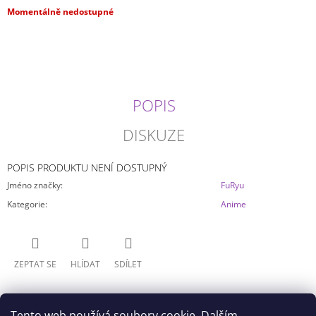
J
Měrná
Momentálně nedostupné
E
cena:
M
E
DATE
A
POPIS
LIVE
-
DISKUZE
YOSHINO
GLITTER&GLAMOURS
(20CM)
POPIS PRODUKTU NENÍ DOSTUPNÝ
599
Kč
Jméno značky
:
FuRyu
Kategorie
:
Anime
ZEPTAT SE
HLÍDAT
SDÍLET
Tento web používá soubory cookie. Dalším