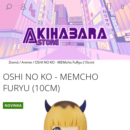
K
Přejít
NÁKUP
M
HLEDAT
na
KOŠÍK
O
PŘIHLÁŠENÍ
ZPĚT
ZPĚT
obsah
Š
Í
C
K
O
P
O
T
Domů
/
Anime
/
OSHI NO KO - MEMcho FuRyu (10cm)
Ř
OSHI NO KO - MEMCHO
E
B
FURYU (10CM)
U
J
E
NOVINKA
T
E
N