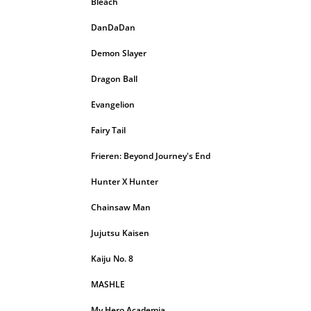
Bleach
DanDaDan
Demon Slayer
Dragon Ball
Evangelion
Fairy Tail
Frieren: Beyond Journey's End
Hunter X Hunter
Chainsaw Man
Jujutsu Kaisen
Kaiju No. 8
MASHLE
My Hero Academia