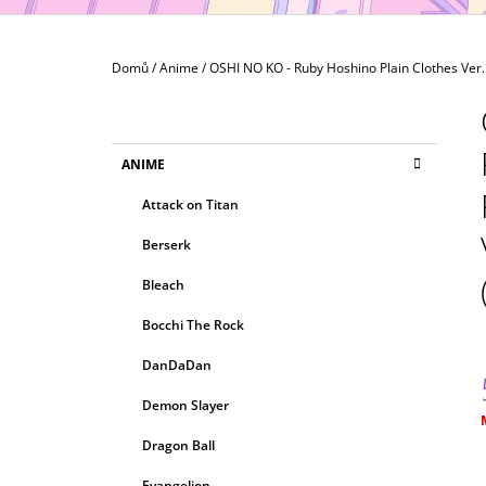
MAXIMATIC
799 Kč
Domů
/
Anime
/
OSHI NO KO - Ruby Hoshino Plain Clothes Ver
P
O
S
K
Přeskočit
ANIME
T
A
kategorie
T
R
Attack on Titan
E
A
G
Berserk
N
O
R
N
Bleach
I
Í
E
Bocchi The Rock
P
A
DanDaDan
N
Demon Slayer
E
c
Dragon Ball
L
Evangelion