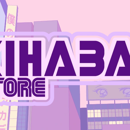
CO POTŘEBUJETE NAJÍT?
HLEDAT
DOPORUČUJEME
JUJUTSU KAISEN - MEGUMI FUSHIGURO
ONE PIECE - MO