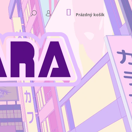
NÁKUPNÍ
HLEDAT
KOŠÍK
Prázdný košík
PŘIHLÁŠENÍ
Následující
NKEY D. LUFFY GEAR 4