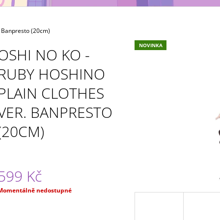
MAXIMATIC
KING OF ARTIST 
699 Kč
799 Kč
. Banpresto (20cm)
NOVINKA
OSHI NO KO -
RUBY HOSHINO
PLAIN CLOTHES
VER. BANPRESTO
(20CM)
599 Kč
Měrná
Momentálně nedostupné
ena: