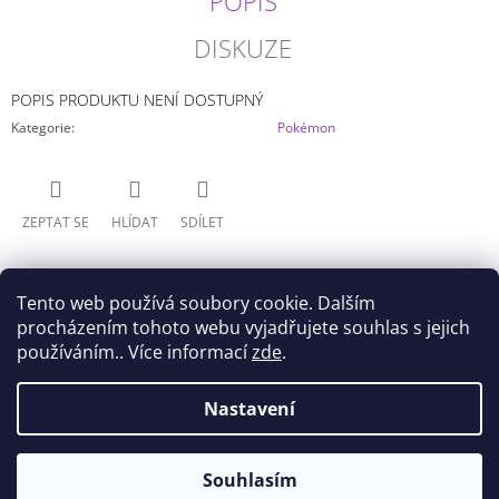
POPIS
J
E
DISKUZE
M
E
POPIS PRODUKTU NENÍ DOSTUPNÝ
Kategorie
:
Pokémon
ONE
PIECE
-
GOL
D.
ZEPTAT SE
HLÍDAT
SDÍLET
ROGER
VOL.
12
(16CM)
Tento web používá soubory cookie. Dalším
599
procházením tohoto webu vyjadřujete souhlas s jejich
Kč
používáním.. Více informací
zde
.
Z
Nastavení
Doprava
Všeobecné obchodní podmínky
Á
Podmínky ochrany osobních údajů
P
© 2026 Akihabara Store. Všechna práva
Vytvořil Shoptet
Souhlasím
A
vyhrazena.