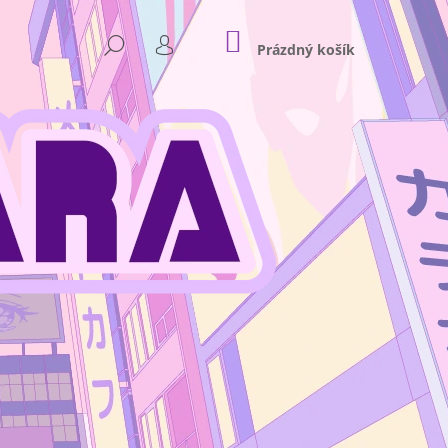
NÁKUPNÍ
HLEDAT
KOŠÍK
Prázdný košík
PŘIHLÁŠENÍ
Následující
NKEY D. LUFFY GEAR 4