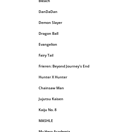
Bleach
DanDaDan
Demon Slayer
Dragon Ball
Evangelion
Fairy Tail
Frieren: Beyond Journey's End
Hunter X Hunter
Chainsaw Man
Jujutsu Kaisen
Kaiju No. 8
MASHLE
My Hero Academia