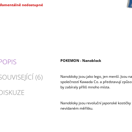
Měrná
Momentálně nedostupné
ena:
POPIS
POKEMON - Nanoblock
SOUVISEJÍCÍ (6)
Nanobloky jsou jako lego, jen menší. Jsou n
společností Kawada Co. a představují způsob,
by zabíraly příliš mnoho místa.
DISKUZE
Nanobloky jsou revoluční japonské kostičky 
nevídaném měřítku.