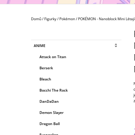
MAXIMATIC
799 Kč
Domů
/
Figurky
/
Pokémon
/
POKÉMON - Nanoblock Mini Létaj
P
O
S
K
Přeskočit
ANIME
T
A
kategorie
T
R
Attack on Titan
E
A
G
Berserk
N
O
R
N
Bleach
I
Í
E
Bocchi The Rock
P
A
DanDaDan
N
Demon Slayer
E
Dragon Ball
L
Evangelion