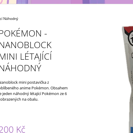
MAXIMATIC
KING OF ARTIST 
699 Kč
799 Kč
ící Náhodný
POKÉMON -
NANOBLOCK
MINI LÉTAJÍCÍ
NÁHODNÝ
Nanoblock mini postavička z
oblíbeného anime Pokémon. Obsahem
je jeden náhodný létající Pokémon ze 6
zobrazených na obalu.
200 Kč