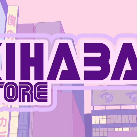
CO POTŘEBUJETE NAJÍT?
HLEDAT
DOPORUČUJEME
JUJUTSU KAISEN - MEGUMI FUSHIGURO
ONE PIECE - MO