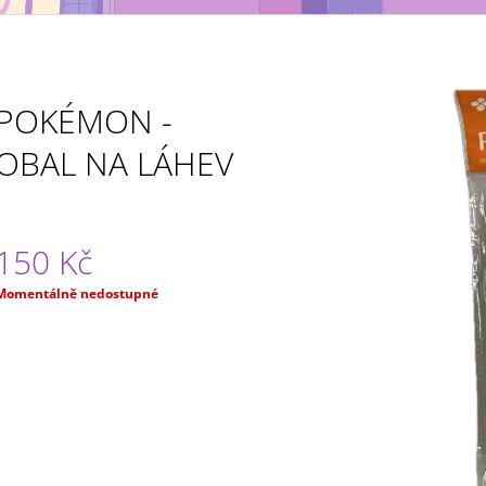
MAXIMATIC
KING OF ARTIST 
699 Kč
799 Kč
POKÉMON -
OBAL NA LÁHEV
150 Kč
Měrná
Momentálně nedostupné
ena: