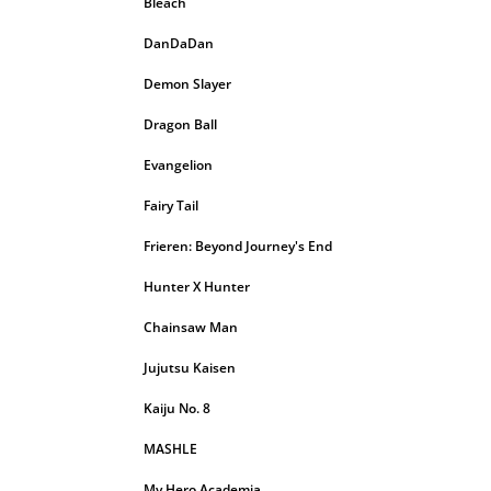
Bleach
DanDaDan
Demon Slayer
Dragon Ball
Evangelion
Fairy Tail
Frieren: Beyond Journey's End
Hunter X Hunter
Chainsaw Man
Jujutsu Kaisen
Kaiju No. 8
MASHLE
My Hero Academia