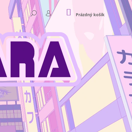
NÁKUPNÍ
HLEDAT
KOŠÍK
Prázdný košík
PŘIHLÁŠENÍ
Následující
NKEY D. LUFFY GEAR 4