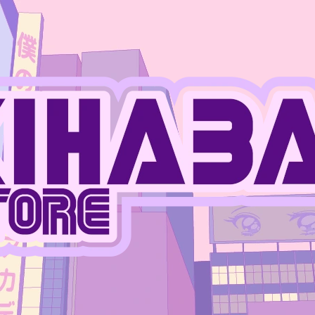
CO POTŘEBUJETE NAJÍT?
HLEDAT
DOPORUČUJEME
JUJUTSU KAISEN - MEGUMI FUSHIGURO
ONE PIECE - MO