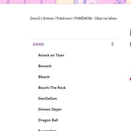
MAXIMATIC
799 Kč
Domů
/
Anime
/
Pokémon
/
POKÉMON - Obal na láhev
P
O
S
K
Přeskočit
ANIME
T
A
kategorie
T
R
Attack on Titan
E
A
G
Berserk
N
O
R
N
Bleach
I
Í
c
E
Bocchi The Rock
P
A
DanDaDan
N
Demon Slayer
E
Dragon Ball
L
Evangelion