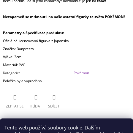
němu pořídíš i další jeho kamarády? Rozhodnutí je jen na
tobě!
Nezapomeň se mrknout i na naše ostatní figurky ze světa POKÉMON!
Parametry a Specifikace produktu:
Oficiálně licencovaná figurka z Japonska
Značka: Banpresto
Výška: 3cm
Materiál: PVC
Kategorie
:
Pokémon
Položka byla vyprodána…
ZEPTAT SE
HLÍDAT
SDÍLET
Tento web používá soubory cookie. Dalším