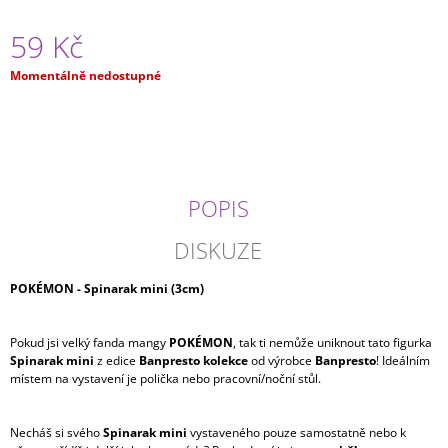
J
E
59 Kč
M
E
Měrná
Momentálně nedostupné
cena:
ONE
PIECE
-
NAMI
SPLASH
POPIS
STYLE
GLITTER
GLAMOUR
DISKUZE
BANPRESTO
(23CM)
POKÉMON - Spinarak mini (3cm)
799
Kč
Pokud jsi velký fanda mangy
POKÉMON
, tak ti nemůže uniknout tato figurka
Spinarak mini
z edice
Banpresto kolekce
od výrobce
Banpresto
! Ideálním
místem na vystavení je polička nebo pracovní/noční stůl.
Necháš si svého
Spinarak mini
vystaveného pouze samostatně nebo k