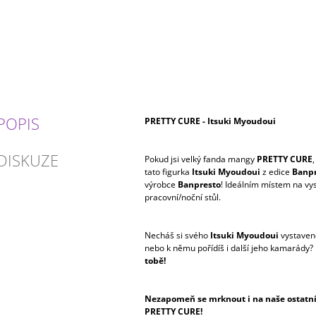
POPIS
PRETTY CURE - Itsuki Myoudoui
DISKUZE
Pokud jsi velký fanda mangy
PRETTY CURE
,
tato figurka
Itsuki Myoudoui
z edice
Banpr
výrobce
Banpresto
! Ideálním místem na vys
pracovní/noční stůl.
Necháš si svého
Itsuki Myoudoui
vystaven
nebo k němu pořídíš i další jeho kamarády? 
tobě!
Nezapomeň se mrknout i na naše ostatní 
PRETTY CURE!