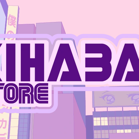
CO POTŘEBUJETE NAJÍT?
HLEDAT
DOPORUČUJEME
JUJUTSU KAISEN - PLASTOVÝ STOJÁNEK
JUJUTSU KAISEN