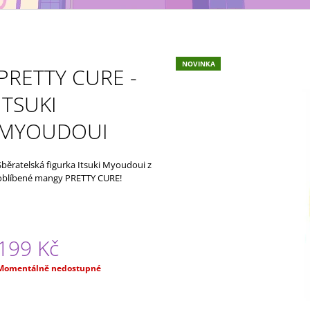
NÁHODNÝ
(NÁHODNÝ)
49 Kč
49 Kč
NOVINKA
PRETTY CURE -
ITSUKI
MYOUDOUI
Sběratelská figurka Itsuki Myoudoui z
oblíbené mangy PRETTY CURE!
199 Kč
Měrná
Momentálně nedostupné
ena: