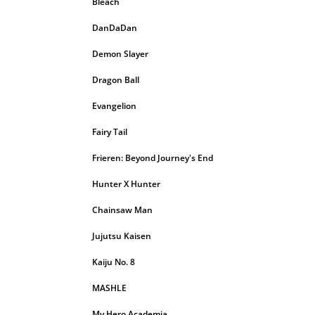
Bleach
DanDaDan
Demon Slayer
Dragon Ball
Evangelion
Fairy Tail
Frieren: Beyond Journey's End
Hunter X Hunter
Chainsaw Man
Jujutsu Kaisen
Kaiju No. 8
MASHLE
My Hero Academia