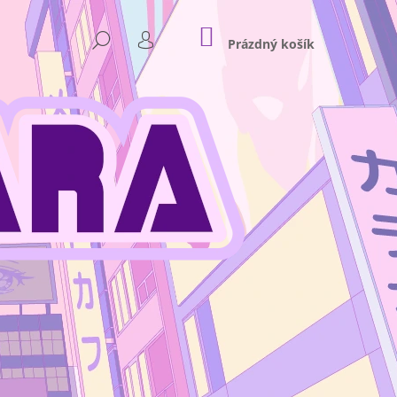
NÁKUPNÍ
HLEDAT
KOŠÍK
Prázdný košík
PŘIHLÁŠENÍ
Následující
 - PLASTOVÝ STOJÁNEK