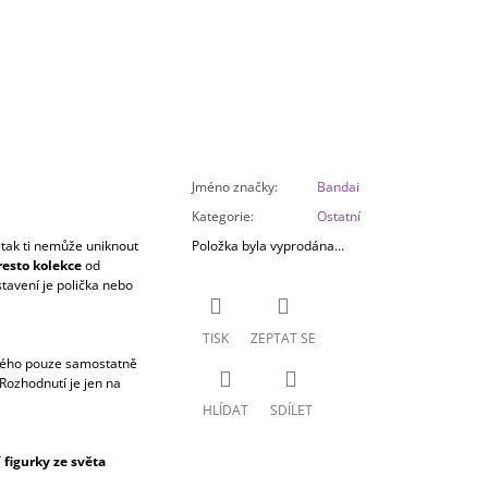
Jméno značky
:
Bandai
Kategorie
:
Ostatní
 tak ti nemůže uniknout
Položka byla vyprodána…
esto kolekce
od
tavení je polička nebo
TISK
ZEPTAT SE
ého pouze samostatně
Rozhodnutí je jen na
HLÍDAT
SDÍLET
figurky ze světa