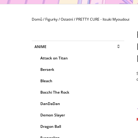
(NÁHODNÝ)
79 Kč
Domů
/
Figurky
/
Ostatní
/
PRETTY CURE - Itsuki Myoudoui
P
O
S
K
Přeskočit
ANIME
T
A
kategorie
T
R
Attack on Titan
E
A
G
Berserk
N
O
R
N
Bleach
I
Í
E
Bocchi The Rock
P
A
DanDaDan
N
Demon Slayer
E
c
Dragon Ball
L
Evangelion