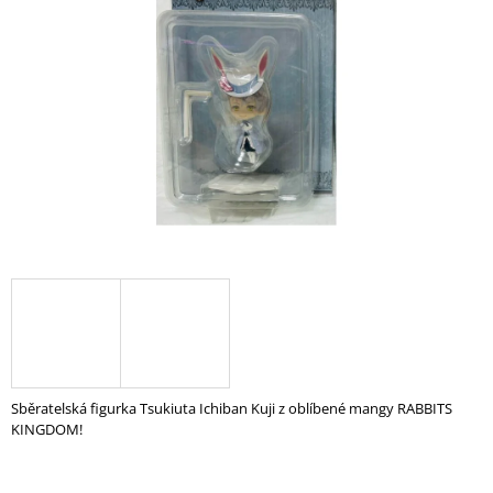
A
J
Í
T
?
HLEDAT
D
O
P
O
Sběratelská figurka Tsukiuta Ichiban Kuji z oblíbené mangy RABBITS
R
KINGDOM!
U
Č
U