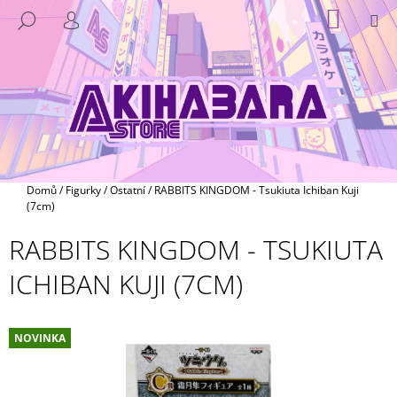
K
Přejít
NÁKUP
M
HLEDAT
na
KOŠÍK
O
PŘIHLÁŠENÍ
ZPĚT
ZPĚT
obsah
Š
Í
C
K
O
P
O
T
Domů
/
Figurky
/
Ostatní
/
RABBITS KINGDOM - Tsukiuta Ichiban Kuji
Ř
(7cm)
E
RABBITS KINGDOM - TSUKIUTA
B
ICHIBAN KUJI (7CM)
U
J
E
NOVINKA
T
E
N