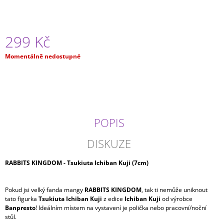
J
E
M
E
299 Kč
Měrná
Momentálně nedostupné
ONE
cena:
PIECE
-
NAMI
SPLASH
STYLE
GLITTER
GLAMOUR
POPIS
BANPRESTO
(23CM)
DISKUZE
799
Kč
RABBITS KINGDOM - Tsukiuta Ichiban Kuji (7cm)
Pokud jsi velký fanda mangy
RABBITS KINGDOM
, tak ti nemůže uniknout
tato figurka
Tsukiuta Ichiban Kuji
z edice
Ichiban Kuji
od výrobce
Banpresto
! Ideálním místem na vystavení je polička nebo pracovní/noční
stůl.