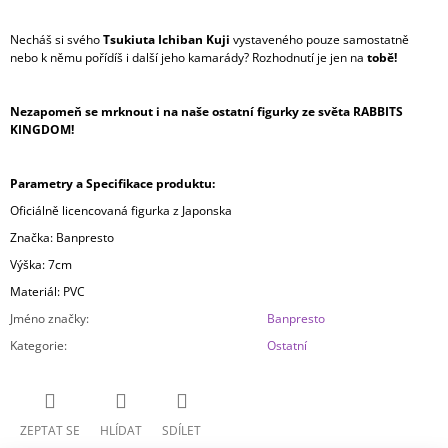
Necháš si svého
Tsukiuta Ichiban Kuji
vystaveného pouze samostatně
nebo k němu pořídíš i další jeho kamarády? Rozhodnutí je jen na
tobě!
Nezapomeň se mrknout i na naše ostatní figurky ze světa RABBITS
KINGDOM!
Parametry a Specifikace produktu:
Oficiálně licencovaná figurka z Japonska
Značka: Banpresto
Výška: 7cm
Materiál: PVC
Jméno značky
:
Banpresto
Kategorie
:
Ostatní
ZEPTAT SE
HLÍDAT
SDÍLET