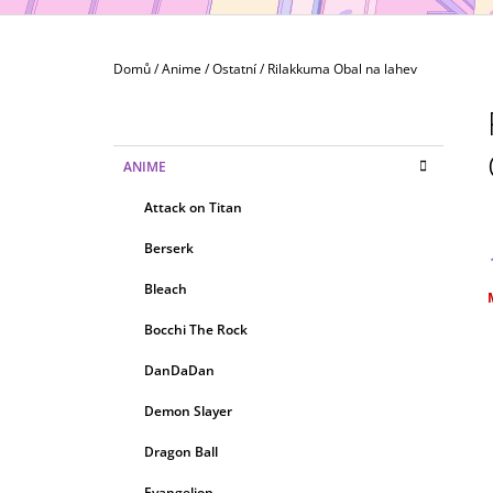
MAXIMATIC
799 Kč
Domů
/
Anime
/
Ostatní
/
Rilakkuma Obal na lahev
P
O
S
K
Přeskočit
ANIME
T
A
kategorie
T
R
Attack on Titan
E
A
G
Berserk
N
O
R
N
Bleach
I
Í
c
E
Bocchi The Rock
P
A
DanDaDan
N
Demon Slayer
E
Dragon Ball
L
Evangelion