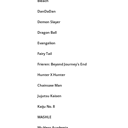
Bleach
DanDaDan
Demon Slayer
Dragon Ball
Evangelion
Fairy Tail
Frieren: Beyond Journey's End
Hunter X Hunter
Chainsaw Man
Jujutsu Kaisen
Kaiju No. 8
MASHLE
My Hero Academia