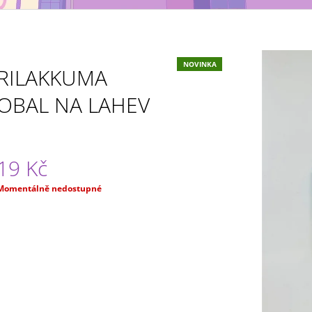
MAXIMATIC
KING OF ARTIST 
699 Kč
799 Kč
NOVINKA
RILAKKUMA
OBAL NA LAHEV
19 Kč
Měrná
Momentálně nedostupné
ena: