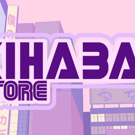
CO POTŘEBUJETE NAJÍT?
HLEDAT
DOPORUČUJEME
JUJUTSU KAISEN - MEGUMI FUSHIGURO
ONE PIECE - MO