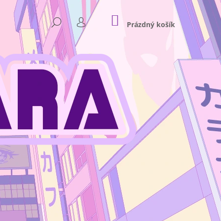
NÁKUPNÍ
HLEDAT
KOŠÍK
Prázdný košík
PŘIHLÁŠENÍ
Následující
NKEY D. LUFFY GEAR 4