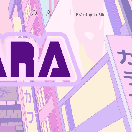
NÁKUPNÍ
HLEDAT
KOŠÍK
Prázdný košík
PŘIHLÁŠENÍ
Následující
NKEY D. LUFFY GEAR 4