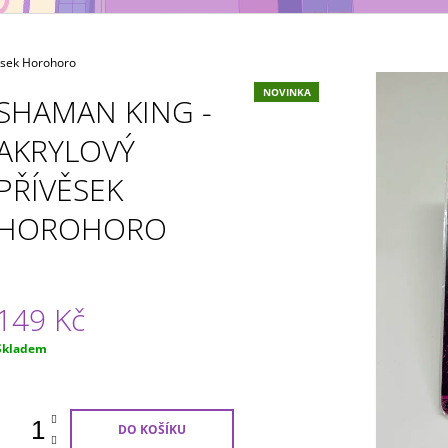
MAXIMATIC
KING OF ARTIST 
699 Kč
799 Kč
ěsek Horohoro
NOVINKA
SHAMAN KING -
AKRYLOVÝ
PŘÍVĚSEK
HOROHORO
149 Kč
Měrná
Skladem
ena:
DO KOŠÍKU