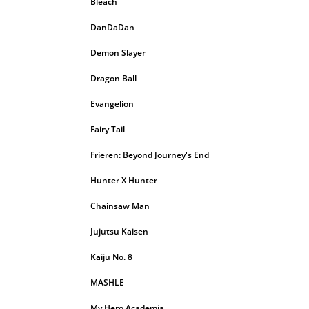
Bleach
DanDaDan
Demon Slayer
Dragon Ball
Evangelion
Fairy Tail
Frieren: Beyond Journey's End
Hunter X Hunter
Chainsaw Man
Jujutsu Kaisen
Kaiju No. 8
MASHLE
My Hero Academia