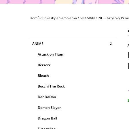
MAXIMATIC
799 Kč
Domů
/
Přívěsky a Samolepky
/
SHAMAN KING - Akrylový Přív
P
O
S
K
Přeskočit
ANIME
T
A
kategorie
T
R
Attack on Titan
E
A
G
Berserk
N
O
R
N
Bleach
I
Í
E
Bocchi The Rock
P
A
DanDaDan
N
c
Demon Slayer
E
Dragon Ball
L
Evangelion