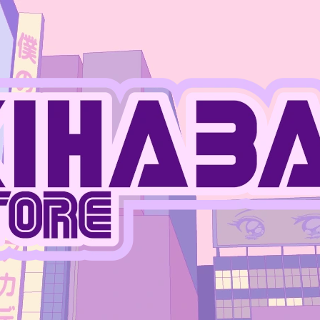
CO POTŘEBUJETE NAJÍT?
HLEDAT
DOPORUČUJEME
JUJUTSU KAISEN - MEGUMI FUSHIGURO
ONE PIECE - MO