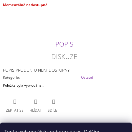
J
Měrná
Momentálně nedostupné
E
cena:
M
E
JUJUTSU
KAISEN
POPIS
-
MEGUMI
DISKUZE
FUSHIGURO
MAXIMATIC
699
POPIS PRODUKTU NENÍ DOSTUPNÝ
Kč
Kategorie
:
Ostatní
Položka byla vyprodána…
ZEPTAT SE
HLÍDAT
SDÍLET
Tento web používá soubory cookie. Dalším