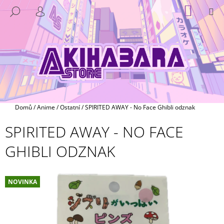
K
Přejít
NÁKUP
M
HLEDAT
na
KOŠÍK
O
PŘIHLÁŠENÍ
ZPĚT
ZPĚT
obsah
Š
Í
C
K
O
P
O
T
Domů
/
Anime
/
Ostatní
/
SPIRITED AWAY - No Face Ghibli odznak
Ř
SPIRITED AWAY - NO FACE
E
B
GHIBLI ODZNAK
U
J
E
NOVINKA
T
E
N