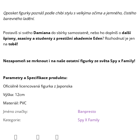
Qposket figurky poznáš podle chibi stylu s velkýma očima a jemného, čistého
barevného ladění.
Postavíš si svého
Damiana
do sbírky samostatně, nebo ho doplníš o
další
špiony, asasíny a studenty z prestižní akademie Eden
? Rozhodnutí je jen
na
tobě!
Nezapomeň se mrknout i na naše ostatní figurky ze světa Spy x Family!
Parametry a Specifikace produktu:
Oficiálně licencovaná figurka z Japonska
Výška: 12cm
Materiál: PVC
Jméno značky
:
Banpresto
Kategorie
:
Spy X Family