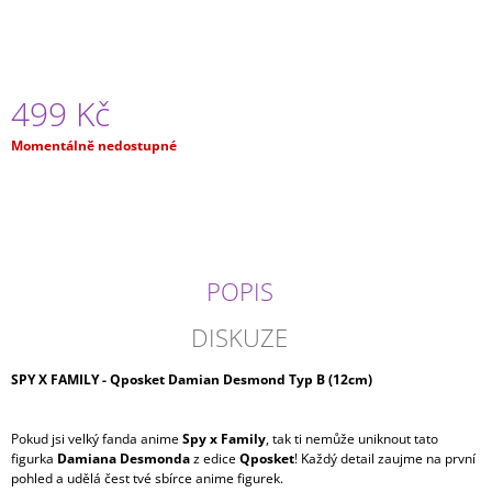
J
E
M
E
499 Kč
ONE
Měrná
Momentálně nedostupné
PIECE
cena:
-
GOL
D.
ROGER
KING
OF
THE
POPIS
ARTIST
SPEC.
DISKUZE
VERSION
799
SPY X FAMILY - Qposket Damian Desmond Typ B (12cm)
Kč
Pokud jsi velký fanda anime
Spy x Family
, tak ti nemůže uniknout tato
figurka
Damiana Desmonda
z edice
Qposket
! Každý detail zaujme na první
pohled a udělá čest tvé sbírce anime figurek.