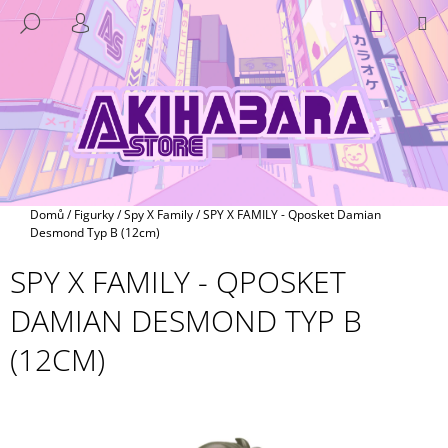
K
Přejít
NÁKUP
M
HLEDAT
na
KOŠÍK
O
PŘIHLÁŠENÍ
ZPĚT
ZPĚT
obsah
Š
Í
C
K
O
P
O
T
Domů
/
Figurky
/
Spy X Family
/
SPY X FAMILY - Qposket Damian
Ř
Desmond Typ B (12cm)
E
SPY X FAMILY - QPOSKET
B
DAMIAN DESMOND TYP B
U
J
(12CM)
E
T
E
N