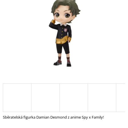
A
J
Í
T
?
HLEDAT
D
O
P
O
R
U
Sběratelská figurka Damian Desmond z anime Spy x Family!
Č
U