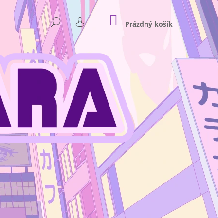
NÁKUPNÍ
HLEDAT
KOŠÍK
Prázdný košík
PŘIHLÁŠENÍ
Následující
NKEY D. LUFFY GEAR 4