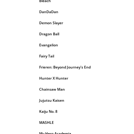
Bleach
DanDaDan
Demon Slayer
Dragon Ball
Evangelion
Fairy Tail
Frieren: Beyond Journey's End
Hunter X Hunter
Chainsaw Man
Jujutsu Kaisen
Kaiju No. 8
MASHLE
My Hero Academia