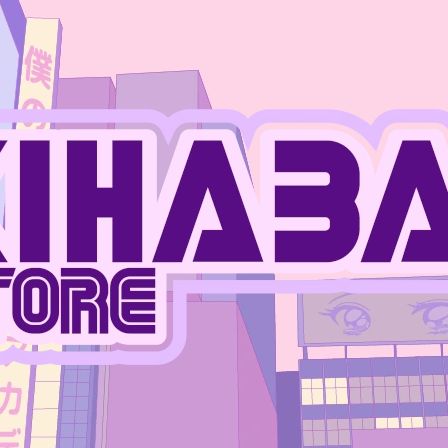
CO POTŘEBUJETE NAJÍT?
HLEDAT
DOPORUČUJEME
JUJUTSU KAISEN - MEGUMI FUSHIGURO
ONE PIECE - MO