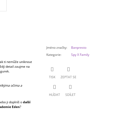
Jméno značky
:
Banpresto
Kategorie
:
Spy X Family
tak ti nemůže uniknout
aždý detail zaujme na
igurek.
TISK
ZEPTAT SE
velkýma očima a
HLÍDAT
SDÍLET
ebo ji doplníš o
další
akademie Eden
?