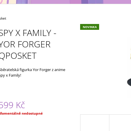
MAXIMATIC
KING OF ARTIST 
699 Kč
799 Kč
sket
NOVINKA
SPY X FAMILY -
YOR FORGER
QPOSKET
Sběratelská figurka Yor Forger z anime
Spy x Family!
599 Kč
Měrná
Momentálně nedostupné
ena: