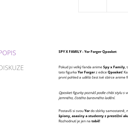
POPIS
SPY X FAMILY - Yor Forger Qposket
DISKUZE
Pokud jsi velký fanda anime
Spy x Family
, 
tato figurka
Yor Forger
z edice
Qposket
! K
první pohled a udělá čest tvé sbírce anime f
Qposket figurky poznáš podle chibi stylu s 
jemného, čistého barevného ladění.
Postavíš si svou
Yor
do sbírky samostatně, n
špiony, asasíny a studenty z prestižní 
Rozhodnutí je jen na
tobě!