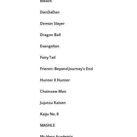
Bleach
DanDaDan
Demon Slayer
Dragon Ball
Evangelion
Fairy Tail
Frieren: Beyond Journey's End
Hunter X Hunter
Chainsaw Man
Jujutsu Kaisen
Kaiju No. 8
MASHLE
My Hero Academia