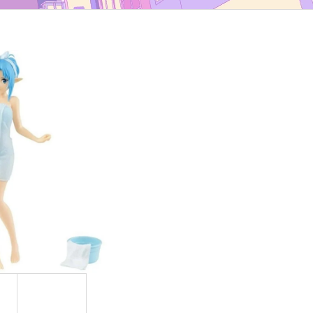
TYP B