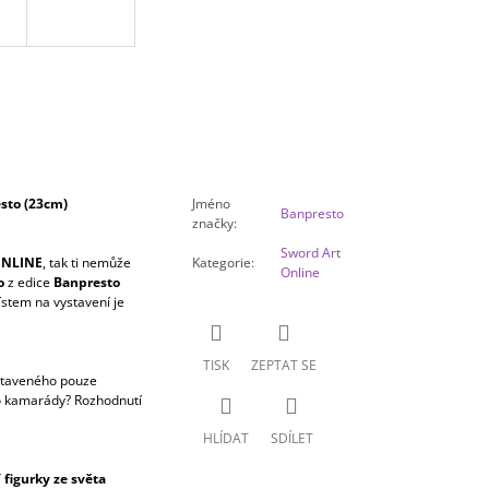
sto (23cm)
Jméno
Banpresto
značky
:
Sword Art
ONLINE
, tak ti nemůže
Kategorie
:
Online
o
z edice
Banpresto
ístem na vystavení je
TISK
ZEPTAT SE
taveného pouze
ho kamarády? Rozhodnutí
HLÍDAT
SDÍLET
figurky ze světa