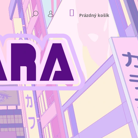
NÁKUPNÍ
HLEDAT
KOŠÍK
Prázdný košík
PŘIHLÁŠENÍ
Následující
NKEY D. LUFFY GEAR 4