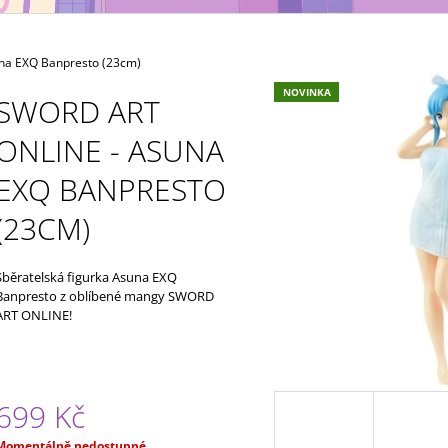
MAXIMATIC
KING OF ARTIST 
699 Kč
799 Kč
na EXQ Banpresto (23cm)
NOVINKA
SWORD ART
ONLINE - ASUNA
EXQ BANPRESTO
(23CM)
Sběratelská figurka Asuna EXQ
Banpresto z oblíbené mangy SWORD
ART ONLINE!
699 Kč
Měrná
Momentálně nedostupné