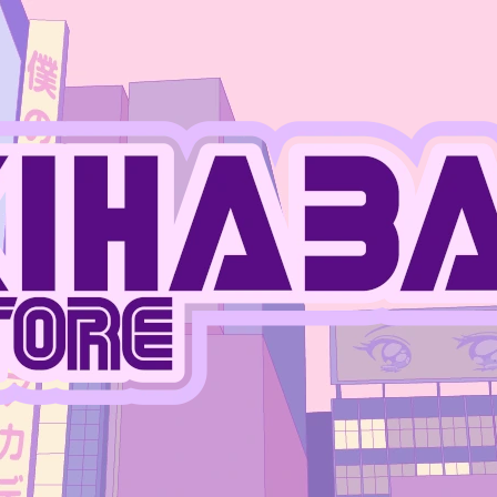
CO POTŘEBUJETE NAJÍT?
HLEDAT
DOPORUČUJEME
JUJUTSU KAISEN - MEGUMI FUSHIGURO
ONE PIECE - MO