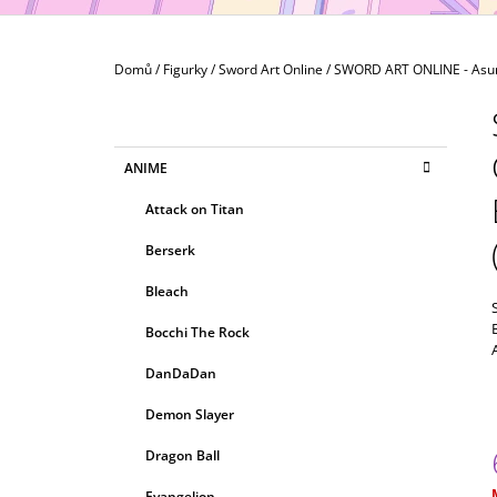
MAXIMATIC
799 Kč
Domů
/
Figurky
/
Sword Art Online
/
SWORD ART ONLINE - Asu
P
O
S
K
Přeskočit
ANIME
T
A
kategorie
T
R
Attack on Titan
E
A
G
Berserk
N
O
R
N
Bleach
I
Í
E
Bocchi The Rock
P
A
DanDaDan
N
Demon Slayer
E
Dragon Ball
L
Evangelion