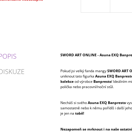
ena:
POPIS
SWORD ART ONLINE - Asuna EXQ Banpre
DISKUZE
Pokud jsi velký fanda mangy
SWORD ART 
uniknout tato figurka
Asuna EXQ Banprest
kolekce
od výrobce
Banpresto
! Ideálním m
polička nebo pracovní/noční stůl.
Necháš si svého
Asuna EXQ Banpresto
vys
samostatně nebo k němu pořídíš i další je
je jen na
tobě!
Nezapomeň se mrknout i na naše ostatní 