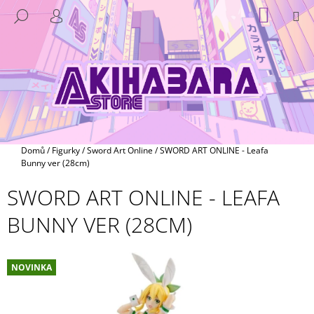
K
Přejít
NÁKUP
M
HLEDAT
na
KOŠÍK
O
PŘIHLÁŠENÍ
ZPĚT
ZPĚT
obsah
Š
Í
C
K
O
P
O
T
Domů
/
Figurky
/
Sword Art Online
/
SWORD ART ONLINE - Leafa
Ř
Bunny ver (28cm)
E
SWORD ART ONLINE - LEAFA
B
BUNNY VER (28CM)
U
J
E
NOVINKA
T
E
N