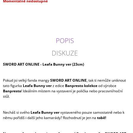
Měrná
Momentálně nedostupné
J
cena:
E
M
E
DATE
POPIS
A
LIVE
-
DISKUZE
YOSHINO
GLITTER&GLAMOURS
SWORD ART ONLINE - Leafa Bunny ver (23cm)
(20CM)
599
Kč
Pokud jsi velký fanda mangy
SWORD ART ONLINE
, tak ti nemůže uniknout
tato figurka
Leafa Bunny ver
z edice
Banpresto kolekce
od výrobce
Banpresto
! Ideálním místem na vystavení je polička nebo pracovní/noční
stůl.
Necháš si svého
Leafa Bunny ver
vystaveného pouze samostatně nebo k
němu pořídíš i další jeho kamarády? Rozhodnutí je jen na
tobě!