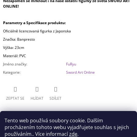
Nezapomeň se mrknout i na naše ostatní figurky ze světa SWORD ART
ONLINE!
Parametry a Specifikace produktu:
Oficiálně licencovaná figurka z Japonska
Značka: Banpresto
Výška: 23cm
Materiál: PVC
Jméno značky
:
FuRyu
Kategorie
:
Sword Art Online
ZEPTAT SE
HLÍDAT
SDÍLET
Tento web používá soubory cookie. Dalším
procházením tohoto webu vyjadřujete souhlas s jejich
používáním.. Více informací
zde
.