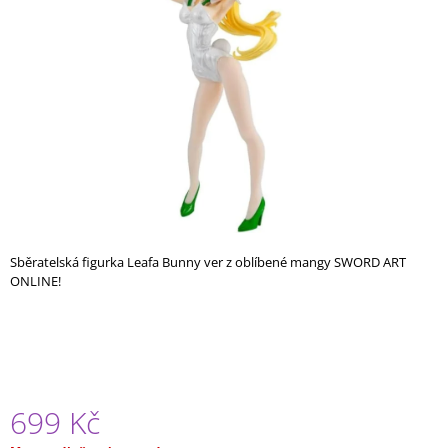
A
J
Í
T
?
HLEDAT
Sběratelská figurka Leafa Bunny ver z oblíbené mangy SWORD ART
ONLINE!
D
O
P
O
R
U
699 Kč
Č
U