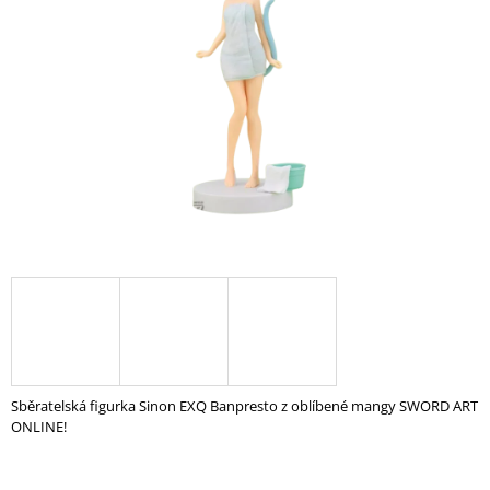
A
J
Í
T
?
HLEDAT
D
O
P
O
Sběratelská figurka Sinon EXQ Banpresto z oblíbené mangy SWORD ART
R
ONLINE!
U
Č
U