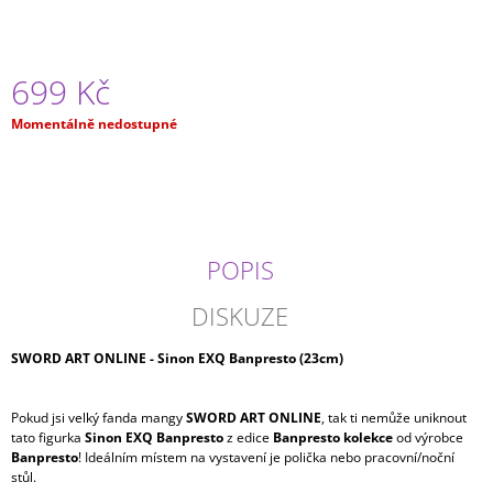
J
E
M
E
699 Kč
Měrná
Momentálně nedostupné
ONE
cena:
PIECE
-
MONKEY
D.
LUFFY
GEAR
4
POPIS
KING
OF
DISKUZE
ARTIST
TYP
B
SWORD ART ONLINE - Sinon EXQ Banpresto (23cm)
799
Kč
Pokud jsi velký fanda mangy
SWORD ART ONLINE
, tak ti nemůže uniknout
tato figurka
Sinon EXQ Banpresto
z edice
Banpresto kolekce
od výrobce
Banpresto
! Ideálním místem na vystavení je polička nebo pracovní/noční
stůl.