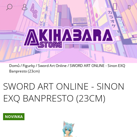
K
Přejít
NÁKUP
M
HLEDAT
na
KOŠÍK
O
PŘIHLÁŠENÍ
ZPĚT
ZPĚT
obsah
Š
Í
C
K
O
P
O
T
Domů
/
Figurky
/
Sword Art Online
/
SWORD ART ONLINE - Sinon EXQ
Ř
Banpresto (23cm)
E
SWORD ART ONLINE - SINON
B
EXQ BANPRESTO (23CM)
U
J
E
NOVINKA
T
E
N