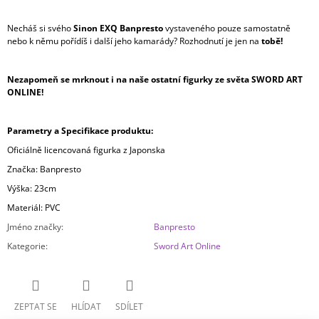
Necháš si svého
Sinon EXQ Banpresto
vystaveného pouze samostatně
nebo k němu pořídíš i další jeho kamarády? Rozhodnutí je jen na
tobě!
Nezapomeň se mrknout i na naše ostatní figurky ze světa SWORD ART
ONLINE!
Parametry a Specifikace produktu:
Oficiálně licencovaná figurka z Japonska
Značka: Banpresto
Výška: 23cm
Materiál: PVC
Jméno značky
:
Banpresto
Kategorie
:
Sword Art Online
ZEPTAT SE
HLÍDAT
SDÍLET