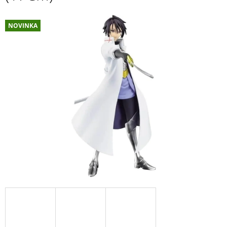
A
J
NOVINKA
Í
T
?
HLEDAT
D
O
P
O
R
U
Č
U