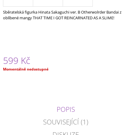
J
E
Sběratelská figurka Hinata Sakaguchi ver. B Otherwolrder Bandai z
M
oblíbené mangy THAT TIME I GOT REINCARNATED AS A SLIME!
E
ONE
PIECE
-
GOL
D.
599 Kč
ROGER
VOL.
Měrná
Momentálně nedostupné
12
cena:
(16CM)
599
Kč
POPIS
SOUVISEJÍCÍ (1)
DISKUZE