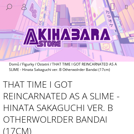
K
Přejít
NÁKUP
M
HLEDAT
na
KOŠÍK
O
PŘIHLÁŠENÍ
ZPĚT
ZPĚT
obsah
Š
Í
C
K
O
P
O
T
Domů
/
Figurky
/
Ostatní
/
THAT TIME I GOT REINCARNATED AS A
Ř
SLIME - Hinata Sakaguchi ver. B Otherwolrder Bandai (17cm)
E
THAT TIME I GOT
B
REINCARNATED AS A SLIME -
U
J
HINATA SAKAGUCHI VER. B
E
OTHERWOLRDER BANDAI
T
E
(17CM)
N