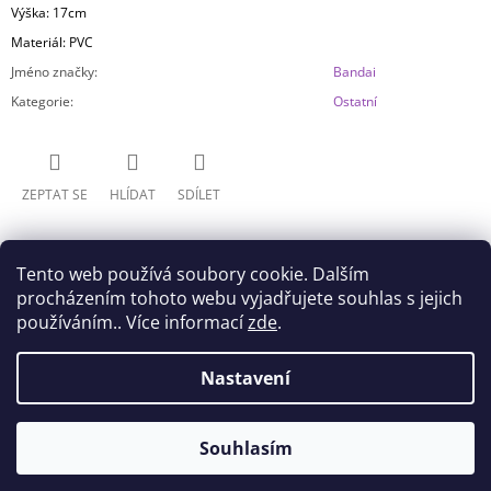
Výška: 17cm
Materiál: PVC
Jméno značky
:
Bandai
Kategorie
:
Ostatní
ZEPTAT SE
HLÍDAT
SDÍLET
Tento web používá soubory cookie. Dalším
procházením tohoto webu vyjadřujete souhlas s jejich
používáním.. Více informací
zde
.
Z
Nastavení
Doprava
Všeobecné obchodní podmínky
Á
Podmínky ochrany osobních údajů
P
© 2026 Akihabara Store. Všechna práva
Vytvořil Shoptet
Souhlasím
A
vyhrazena.
T