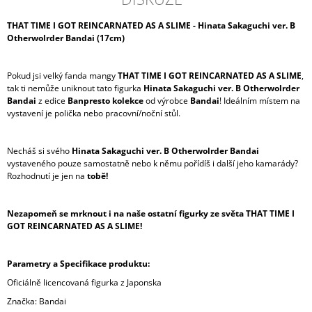
THAT TIME I GOT REINCARNATED AS A SLIME - Hinata Sakaguchi ver. B
Otherwolrder Bandai (17cm)
Pokud jsi velký fanda mangy
THAT TIME I GOT REINCARNATED AS A SLIME
,
tak ti nemůže uniknout tato figurka
Hinata Sakaguchi ver. B Otherwolrder
Bandai
z edice
Banpresto kolekce
od výrobce
Bandai
! Ideálním místem na
vystavení je polička nebo pracovní/noční stůl.
Necháš si svého
Hinata Sakaguchi ver. B Otherwolrder Bandai
vystaveného pouze samostatně nebo k němu pořídíš i další jeho kamarády?
Rozhodnutí je jen na
tobě!
Nezapomeň se mrknout i na naše ostatní figurky ze světa THAT TIME I
GOT REINCARNATED AS A SLIME!
Parametry a Specifikace produktu:
Oficiálně licencovaná figurka z Japonska
Značka: Bandai