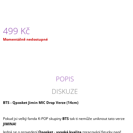
J
E
M
E
499 Kč
ONE
Měrná
Momentálně nedostupné
PIECE
cena:
-
NAMI
SPLASH
STYLE
GLITTER
GLAMOUR
BANPRESTO
POPIS
(23CM)
799
DISKUZE
Kč
BTS - Qposket Jimin MIC Drop Verze (14cm)
Pokud jsi velký fanda K-POP skupiny
BTS
tak ti nemůže uniknout tato verze
JIMINA
!
Jedná se o provedení
Qposket
-
vysoká kvalita
zpracování figurky např.