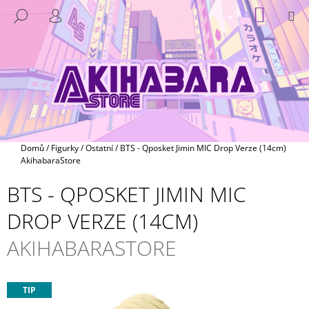
K
Přejít
NÁKUP
M
HLEDAT
na
KOŠÍK
O
PŘIHLÁŠENÍ
ZPĚT
ZPĚT
obsah
Š
Í
C
K
O
P
O
T
Domů
/
Figurky
/
Ostatní
/
BTS - Qposket Jimin MIC Drop Verze (14cm)
Ř
AkihabaraStore
E
BTS - QPOSKET JIMIN MIC
B
DROP VERZE (14CM)
U
J
AKIHABARASTORE
E
T
E
TIP
N