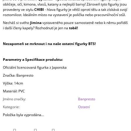
obličeje, očí, kimona, vlasů, katany a nejlepší barvy! Zároveň tyto figurky jsou
provedeny ve stylu
CHIBI
- hlava figurky je větší oproti tělu a tak získává svojí
roztomilost. Ideálním místo na vystavení je polička nebo pracovní/noční stůl.
Necháš si svého
Jimina
vystaveného pouze samostatně nebo k němu pořídíš
i další členy kapely? Rozhodnutí je jen na
tobě!
Nezapomeň se mrknout i na naše ostatní figurky BTS!
Parametry a Specifikace produktu:
Oficiální licencovaná figurka z Japonska
Značka: Banpresto
Výška: 14cm
Materiál: PVC
Jméno značky
:
Banpresto
Kategorie
:
Ostatní
Položka byla vyprodána…