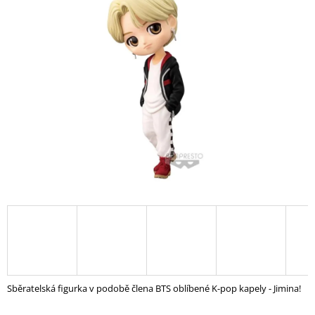
A
J
Í
T
?
HLEDAT
D
O
P
O
R
U
Sběratelská figurka v podobě člena BTS oblíbené K-pop kapely - Jimina!
Č
U