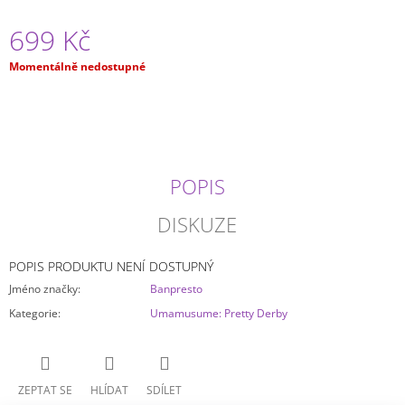
J
699 Kč
E
M
E
Měrná
Momentálně nedostupné
cena:
JUJUTSU
KAISEN
-
GOJO
SATORU
POPIS
ACRYLIC
STOJÁNEK
DISKUZE
149
Kč
POPIS PRODUKTU NENÍ DOSTUPNÝ
Jméno značky
:
Banpresto
Kategorie
:
Umamusume: Pretty Derby
ZEPTAT SE
HLÍDAT
SDÍLET