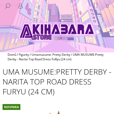
K
Přejít
NÁKUP
M
HLEDAT
na
KOŠÍK
O
PŘIHLÁŠENÍ
ZPĚT
ZPĚT
obsah
Š
Í
C
K
O
P
O
T
Domů
/
Figurky
/
Umamusume: Pretty Derby
/
UMA MUSUME:Pretty
Ř
Derby - Narita Top Road Dress FuRyu (24 cm)
E
UMA MUSUME:PRETTY DERBY -
B
NARITA TOP ROAD DRESS
U
J
FURYU (24 CM)
E
T
E
NOVINKA
N