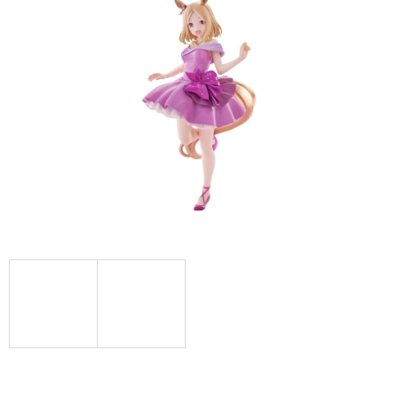
A
J
Í
T
?
HLEDAT
D
O
P
O
R
U
Č
U