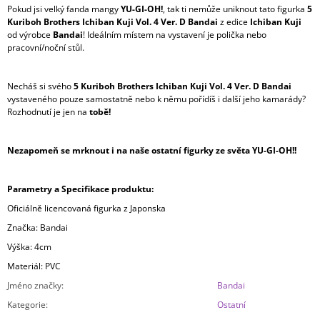
Pokud jsi velký fanda mangy
YU-GI-OH!
, tak ti nemůže uniknout tato figurka
5
Kuriboh Brothers Ichiban Kuji Vol. 4 Ver. D Bandai
z edice
Ichiban Kuji
od výrobce
Bandai
! Ideálním místem na vystavení je polička nebo
pracovní/noční stůl.
Necháš si svého
5 Kuriboh Brothers Ichiban Kuji Vol. 4 Ver. D Bandai
vystaveného pouze samostatně nebo k němu pořídíš i další jeho kamarády?
Rozhodnutí je jen na
tobě!
Nezapomeň se mrknout i na naše ostatní figurky ze světa YU-GI-OH!!
Parametry a Specifikace produktu:
Oficiálně licencovaná figurka z Japonska
Značka: Bandai
Výška: 4cm
Materiál: PVC
Jméno značky
:
Bandai
Kategorie
:
Ostatní