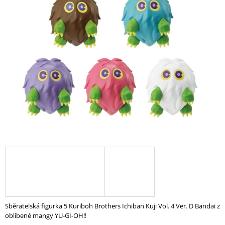
A
J
Í
T
?
HLEDAT
D
O
P
O
R
U
Sběratelská figurka 5 Kuriboh Brothers Ichiban Kuji Vol. 4 Ver. D Bandai z
Č
oblíbené mangy YU-GI-OH!!
U