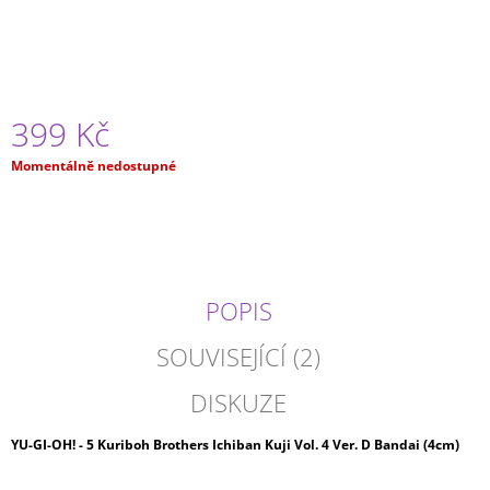
J
E
M
E
399 Kč
DATE
A
Měrná
LIVE
Momentálně nedostupné
-
cena:
YOSHINO
GLITTER&GLAMOURS
(20CM)
599
Kč
POPIS
SOUVISEJÍCÍ (2)
DISKUZE
YU-GI-OH! - 5 Kuriboh Brothers Ichiban Kuji Vol. 4 Ver. D Bandai (4cm)