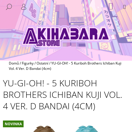
K
Přejít
NÁKUP
M
HLEDAT
na
KOŠÍK
O
PŘIHLÁŠENÍ
ZPĚT
ZPĚT
obsah
Š
Í
C
K
O
P
O
T
Domů
/
Figurky
/
Ostatní
/
YU-GI-OH! - 5 Kuriboh Brothers Ichiban Kuji
Ř
Vol. 4 Ver. D Bandai (4cm)
E
YU-GI-OH! - 5 KURIBOH
B
BROTHERS ICHIBAN KUJI VOL.
U
J
4 VER. D BANDAI (4CM)
E
T
E
NOVINKA
N