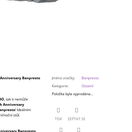
 Anniversary Banpresto
Jméno značky
:
Banpresto
Kategorie
:
Ostatní
Položka byla vyprodána…
HO
, tak ti nemůže
h Anniversary
anpresto
! Ideálním
í/noční stůl.
TISK
ZEPTAT SE
nniversary Banpresto