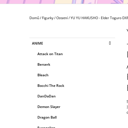
MAXIMATIC
799 Kč
Domů
/
Figurky
/
Ostatní
/
YU YU HAKUSHO - Elder Toguro DXF 
P
O
S
K
Přeskočit
ANIME
T
A
kategorie
T
R
Attack on Titan
E
A
G
Berserk
N
O
R
N
Bleach
I
Í
E
Bocchi The Rock
P
A
DanDaDan
N
Demon Slayer
E
Dragon Ball
L
Evangelion