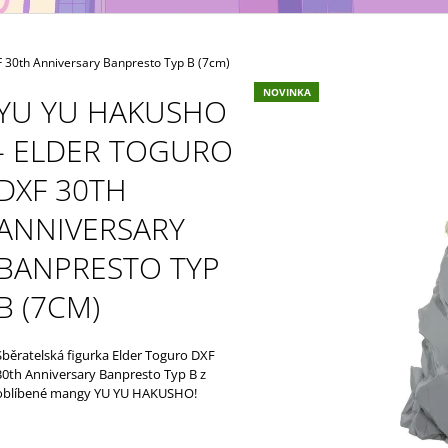
MAXIMATIC
KING OF ARTIST 
699 Kč
799 Kč
30th Anniversary Banpresto Typ B (7cm)
NOVINKA
YU YU HAKUSHO
- ELDER TOGURO
DXF 30TH
ANNIVERSARY
BANPRESTO TYP
B (7CM)
Sběratelská figurka Elder Toguro DXF
30th Anniversary Banpresto Typ B z
oblíbené mangy YU YU HAKUSHO!