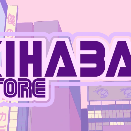
CO POTŘEBUJETE NAJÍT?
HLEDAT
DOPORUČUJEME
JUJUTSU KAISEN - MEGUMI FUSHIGURO
ONE PIECE - MO