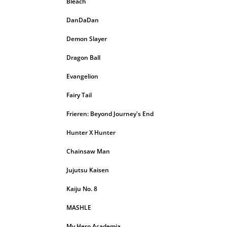
Bleach
DanDaDan
Demon Slayer
Dragon Ball
Evangelion
Fairy Tail
Frieren: Beyond Journey's End
Hunter X Hunter
Chainsaw Man
Jujutsu Kaisen
Kaiju No. 8
MASHLE
My Hero Academia