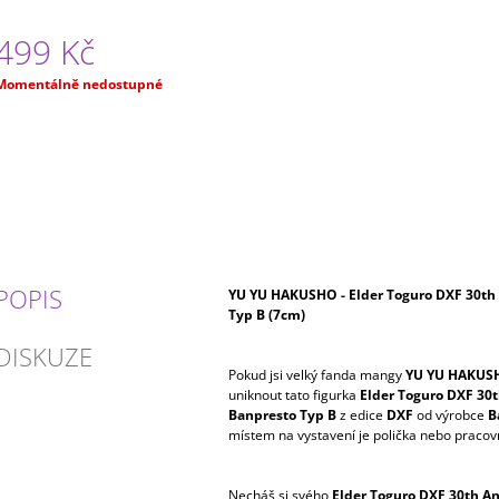
499 Kč
Měrná
Momentálně nedostupné
ena:
POPIS
YU YU HAKUSHO - Elder Toguro DXF 30th
Typ B (7cm)
DISKUZE
Pokud jsi velký fanda mangy
YU YU HAKUS
uniknout tato figurka
Elder Toguro DXF 30t
Banpresto Typ B
z edice
DXF
od výrobce
B
místem na vystavení je polička nebo pracovn
Necháš si svého
Elder Toguro DXF 30th A