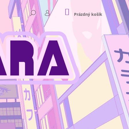
NÁKUPNÍ
HLEDAT
KOŠÍK
Prázdný košík
PŘIHLÁŠENÍ
Následující
NKEY D. LUFFY GEAR 4