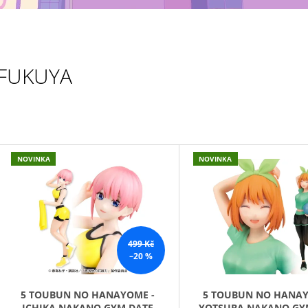
MAXIMATIC
KING OF ARTIST 
699 Kč
799 Kč
FUKUYA
V
NOVINKA
NOVINKA
Ý
P
S
P
499 Kč
R
–20 %
O
D
5 TOUBUN NO HANAYOME -
5 TOUBUN NO HANAY
ICHIKA NAKANO GYM DATE
YOTSUBA NAKANO GY