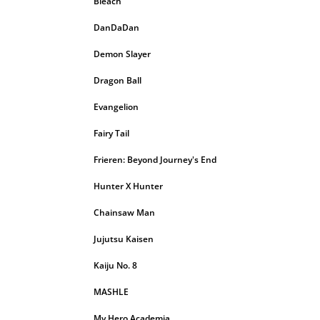
Bleach
DanDaDan
Demon Slayer
Dragon Ball
Evangelion
Fairy Tail
Frieren: Beyond Journey's End
Hunter X Hunter
Chainsaw Man
Jujutsu Kaisen
Kaiju No. 8
MASHLE
My Hero Academia