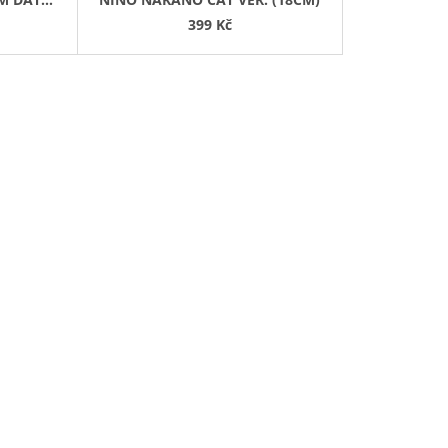
K
399 Kč
T
Ů