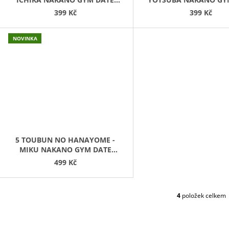
U
(17CM) - PONIČENÁ KRABICE
(17CM)
399 Kč
399 Kč
K
T
NOVINKA
Ů
5 TOUBUN NO HANAYOME -
MIKU NAKANO GYM DATE
STYLE FUKUYA (17CM)
499 Kč
4
položek celkem
O
V
L
Á