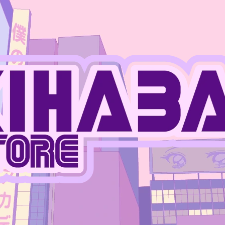
CO POTŘEBUJETE NAJÍT?
HLEDAT
DOPORUČUJEME
JUJUTSU KAISEN - MEGUMI FUSHIGURO
ONE PIECE - MO