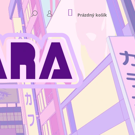
NÁKUPNÍ
HLEDAT
KOŠÍK
Prázdný košík
PŘIHLÁŠENÍ
Následující
NKEY D. LUFFY GEAR 4