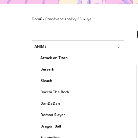
MAXIMATIC
799 Kč
Domů
/
Prodávané značky
/
Fukuya
P
O
S
K
Přeskočit
ANIME
T
A
kategorie
T
R
Attack on Titan
E
A
G
Berserk
N
O
R
N
Bleach
I
Í
E
I
Bocchi The Rock
P
A
DanDaDan
N
Demon Slayer
E
Dragon Ball
L
Evangelion