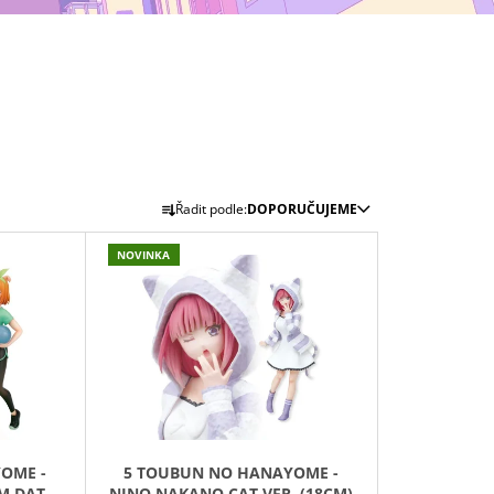
TYP B
Ř
Řadit podle:
DOPORUČUJEME
A
Z
NOVINKA
E
N
Í
P
R
O
D
OME -
5 TOUBUN NO HANAYOME -
U
M DATE
NINO NAKANO CAT VER. (18CM)