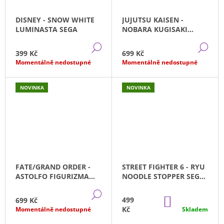
DISNEY - SNOW WHITE
JUJUTSU KAISEN -
LUMINASTA SEGA
NOBARA KUGISAKI
SPLASH×BATTLE SEGA
DETAIL
DE
(18CM)
399 Kč
699 Kč
Momentálně nedostupné
Momentálně nedostupné
NOVINKA
NOVINKA
FATE/GRAND ORDER -
STREET FIGHTER 6 - RYU
ASTOLFO FIGURIZMA
NOODLE STOPPER SEGA
SEGA (21CM)
(14CM)
DETAIL
DO
499
699 Kč
KOŠÍKU
Kč
Momentálně nedostupné
Skladem