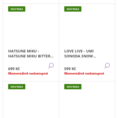
NOVINKA
NOVINKA
HATSUNE MIKU -
LOVE LIVE - UMI
HATSUNE MIKU BITTER
SONODA SNOW
PATTISIER SEGA (21CM)
HALATION SPM(20CM)
DETAIL
DE
699 Kč
599 Kč
Momentálně nedostupné
Momentálně nedostupné
NOVINKA
NOVINKA