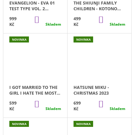
EVANGELION - EVA 01
THE SHIUNJI FAMILY
J
TEST TYPE VOL. 2
CHILDREN - KOTONO
E
PREMIUM SEGA (23CM)
SHIUNJI SEGA (9CM)
M
DO
DO
999
499
KOŠÍKU
KOŠÍKU
E
Kč
Kč
Skladem
Skladem
DATE
NOVINKA
NOVINKA
A
LIVE
-
YOSHINO
GLITTER&GLAMOURS
(20CM)
599
Kč
I GOT MARRIED TO THE
HATSUNE MIKU -
GIRL I HATE THE MOST
CHRISTMAS 2023
IN CLASS - AKANE
DO
DO
599
699
SAKURAMORI
KOŠÍKU
KOŠÍKU
Kč
Kč
Skladem
Skladem
YUMEMIRIZE
NOVINKA
NOVINKA