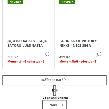
NOVINKA
NOVINKA
JUJUTSU KAISEN - GOJO
GODDESS OF VICTORY:
SATORU LUMINASTA
NIKKE - N102 SEGA
DETAIL
DE
699 Kč
499 Kč
Momentálně nedostupné
Momentálně nedostupné
NAČÍST 30 DALŠÍCH
S
1
T
6
O
R
173
položek celkem
Á
V
N
L
NAHORU
K
Á
O