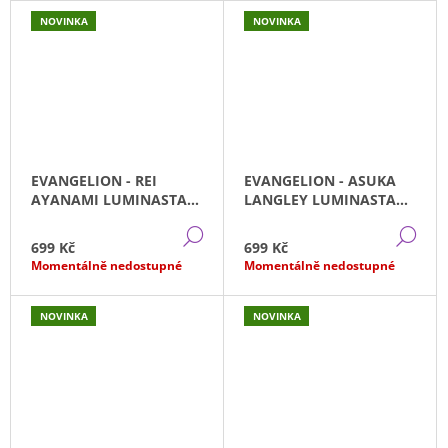
NOVINKA
NOVINKA
EVANGELION - REI
EVANGELION - ASUKA
AYANAMI LUMINASTA
LANGLEY LUMINASTA
SEGA (20CM)
SEGA (20CM)
DETAIL
DE
699 Kč
699 Kč
Momentálně nedostupné
Momentálně nedostupné
NOVINKA
NOVINKA