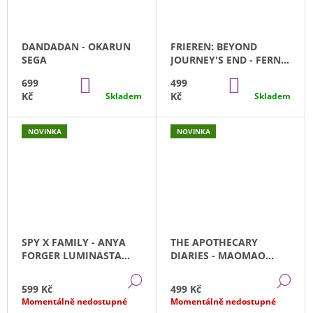
DANDADAN - OKARUN
FRIEREN: BEYOND
SEGA
JOURNEY'S END - FERN
DESKTOP X DECORATE
DO
DO
699
499
SEGA (16CM)
KOŠÍKU
KOŠÍKU
Kč
Kč
Skladem
Skladem
NOVINKA
NOVINKA
SPY X FAMILY - ANYA
THE APOTHECARY
FORGER LUMINASTA
DIARIES - MAOMAO
SEGA VER.2
MOON FAIRY SEGA
DETAIL
DE
(14CM)
599 Kč
499 Kč
Momentálně nedostupné
Momentálně nedostupné