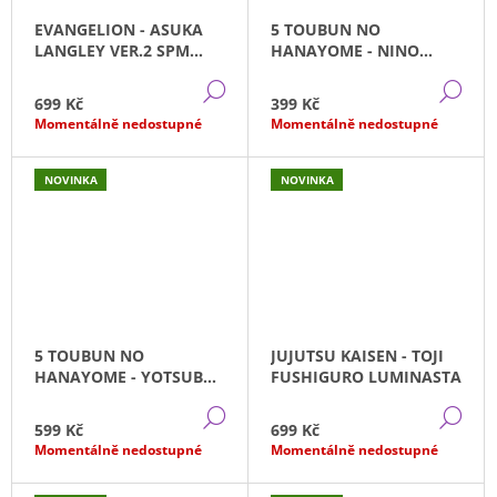
EVANGELION - ASUKA
5 TOUBUN NO
LANGLEY VER.2 SPM
HANAYOME - NINO
SEGA (22CM)
NAKANO SPM SISTER
DETAIL
DE
VER. SEGA (20CM)
699 Kč
399 Kč
Momentálně nedostupné
Momentálně nedostupné
NOVINKA
NOVINKA
5 TOUBUN NO
JUJUTSU KAISEN - TOJI
HANAYOME - YOTSUBA
FUSHIGURO LUMINASTA
NAKANO SPM DEALER
DETAIL
DE
VER. SEGA (23CM)
599 Kč
699 Kč
Momentálně nedostupné
Momentálně nedostupné