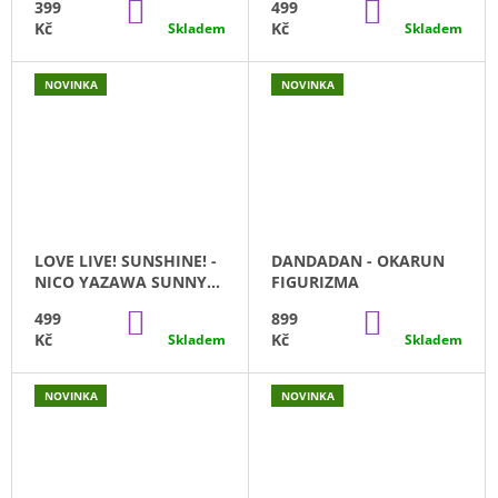
DO
DO
399
499
KOŠÍKU
KOŠÍKU
Kč
Kč
Skladem
Skladem
NOVINKA
NOVINKA
LOVE LIVE! SUNSHINE! -
DANDADAN - OKARUN
NICO YAZAWA SUNNY
FIGURIZMA
DAY SONG
DO
DO
499
899
KOŠÍKU
KOŠÍKU
Kč
Kč
Skladem
Skladem
NOVINKA
NOVINKA