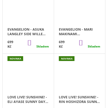
EVANGELION - ASUKA
EVANGELION - MARI
LANGLEY SIDE WILLE
MAKINAMI
SEGA (16CM)
ILLUSTRIONIST 3.0.+1.0
DO
DO
699
699
KOŠÍKU
KOŠÍKU
Kč
Kč
Skladem
Skladem
NOVINKA
NOVINKA
LOVE LIVE! SUNSHINE! -
LOVE LIVE! SUNSHINE! -
ELI AYASE SUNNY DAY
RIN HOSHIZORA SUNNY
SONG
DAY SONG