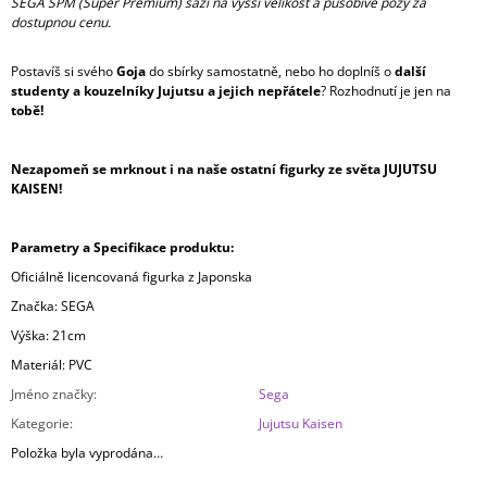
SEGA SPM (Super Premium) sází na vyšší velikost a působivé pózy za
dostupnou cenu.
Postavíš si svého
Goja
do sbírky samostatně, nebo ho doplníš o
další
studenty a kouzelníky Jujutsu a jejich nepřátele
? Rozhodnutí je jen na
tobě!
Nezapomeň se mrknout i na naše ostatní figurky ze světa JUJUTSU
KAISEN!
Parametry a Specifikace produktu:
Oficiálně licencovaná figurka z Japonska
Značka: SEGA
Výška: 21cm
Materiál: PVC
Jméno značky
:
Sega
Kategorie
:
Jujutsu Kaisen
Položka byla vyprodána…