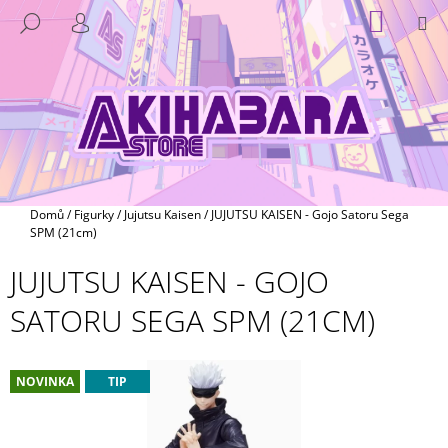
K
Přejít
NÁKUP
M
HLEDAT
na
KOŠÍK
O
PŘIHLÁŠENÍ
ZPĚT
ZPĚT
obsah
Š
Í
C
K
O
P
O
T
Domů
/
Figurky
/
Jujutsu Kaisen
/
JUJUTSU KAISEN - Gojo Satoru Sega
Ř
SPM (21cm)
E
JUJUTSU KAISEN - GOJO
B
SATORU SEGA SPM (21CM)
U
J
E
NOVINKA
TIP
T
E
N