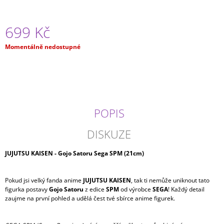
J
E
M
699 Kč
E
Měrná
Momentálně nedostupné
cena:
ONE
PIECE
-
GOL
D.
ROGER
KING
POPIS
OF
THE
DISKUZE
ARTIST
SPEC.
VERSION
JUJUTSU KAISEN - Gojo Satoru Sega SPM (21cm)
799
Kč
Pokud jsi velký fanda anime
JUJUTSU KAISEN
, tak ti nemůže uniknout tato
figurka postavy
Gojo Satoru
z edice
SPM
od výrobce
SEGA
! Každý detail
zaujme na první pohled a udělá čest tvé sbírce anime figurek.