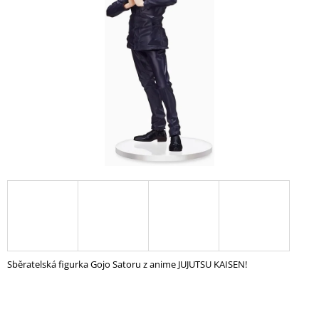
A
J
Í
T
?
HLEDAT
D
O
P
O
Sběratelská figurka Gojo Satoru z anime JUJUTSU KAISEN!
R
U
Č
U