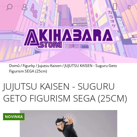
K
Přejít
NÁKUP
M
HLEDAT
na
KOŠÍK
O
PŘIHLÁŠENÍ
ZPĚT
ZPĚT
obsah
Š
Í
C
K
O
P
O
T
Domů
/
Figurky
/
Jujutsu Kaisen
/
JUJUTSU KAISEN - Suguru Geto
Ř
Figurism SEGA (25cm)
E
JUJUTSU KAISEN - SUGURU
B
GETO FIGURISM SEGA (25CM)
U
J
E
NOVINKA
T
E
N