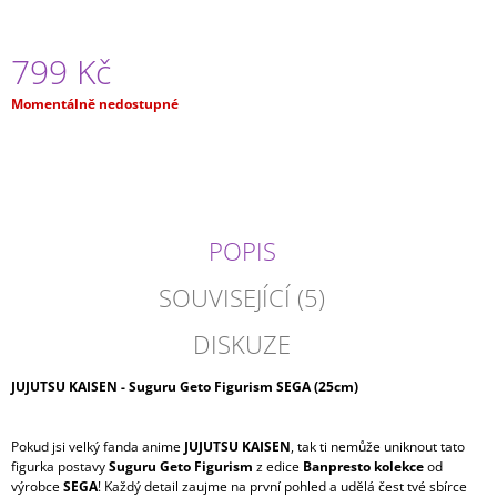
J
E
M
799 Kč
E
Měrná
Momentálně nedostupné
cena:
APOTHECARY
DIARIES
-
MAO
MAO
BRILIANT
POPIS
999
Kč
SOUVISEJÍCÍ (5)
DISKUZE
JUJUTSU KAISEN - Suguru Geto Figurism SEGA (25cm)
Pokud jsi velký fanda anime
JUJUTSU KAISEN
, tak ti nemůže uniknout tato
figurka postavy
Suguru Geto Figurism
z edice
Banpresto kolekce
od
výrobce
SEGA
! Každý detail zaujme na první pohled a udělá čest tvé sbírce