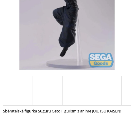
A
J
Í
T
?
HLEDAT
D
O
P
O
Sběratelská figurka Suguru Geto Figurism z anime JUJUTSU KAISEN!
R
U
Č
U