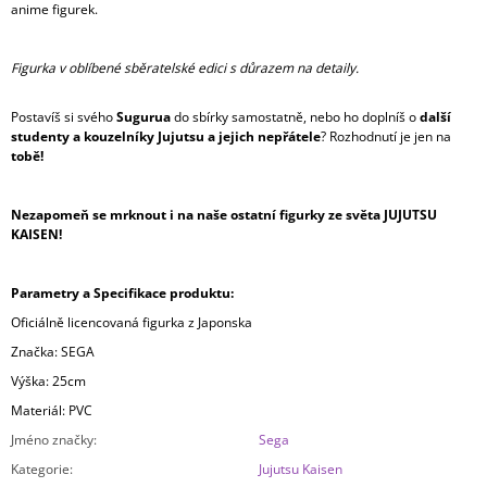
anime figurek.
Figurka v oblíbené sběratelské edici s důrazem na detaily.
Postavíš si svého
Sugurua
do sbírky samostatně, nebo ho doplníš o
další
studenty a kouzelníky Jujutsu a jejich nepřátele
? Rozhodnutí je jen na
tobě!
Nezapomeň se mrknout i na naše ostatní figurky ze světa JUJUTSU
KAISEN!
Parametry a Specifikace produktu:
Oficiálně licencovaná figurka z Japonska
Značka: SEGA
Výška: 25cm
Materiál: PVC
Jméno značky
:
Sega
Kategorie
:
Jujutsu Kaisen