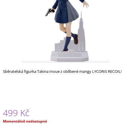
A
J
Í
T
?
HLEDAT
Sběratelská figurka Takina Inoue z oblíbené mangy LYCORIS RECOIL!
D
O
P
O
499 Kč
R
U
Měrná
Momentálně nedostupné
Č
cena:
U