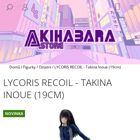
K
Přejít
NÁKUP
M
HLEDAT
na
KOŠÍK
O
PŘIHLÁŠENÍ
ZPĚT
ZPĚT
obsah
Š
Í
C
K
O
P
O
T
Domů
/
Figurky
/
Ostatní
/
LYCORIS RECOIL - Takina Inoue (19cm)
Ř
LYCORIS RECOIL - TAKINA
E
B
INOUE (19CM)
U
J
E
NOVINKA
T
E
N