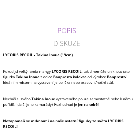
J
E
M
E
POPIS
JUJUTSU
KAISEN
DISKUZE
-
MEGUMI
LYCORIS RECOIL - Takina Inoue (19cm)
FUSHIGURO
MAXIMATIC
699
Pokud jsi velký fanda mangy
LYCORIS RECOIL
, tak ti nemůže uniknout tato
Kč
figurka
Takina Inoue
z edice
Banpresto kolekce
od výrobce
Banpresto
!
Ideálním místem na vystavení je polička nebo pracovní/noční stůl.
Necháš si svého
Takina Inoue
vystaveného pouze samostatně nebo k němu
pořídíš i další jeho kamarády? Rozhodnutí je jen na
tobě!
Nezapomeň se mrknout i na naše ostatní figurky ze světa LYCORIS
RECOIL!