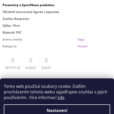
Parametry a Specifikace produktu:
Oficiálně licencovaná figurka z Japonska
Značka: Banpresto
Výška: 19cm
Materiál: PVC
Jméno značky
:
Sega
Kategorie
:
Ostatní
ZEPTAT SE
HLÍDAT
SDÍLET
Tento web používá soubory cookie. Dalším
procházením tohoto webu vyjadřujete souhlas s jejich
používáním.. Více informací
zde
.
Z
Nastavení
Doprava
Všeobecné obchodní podmínky