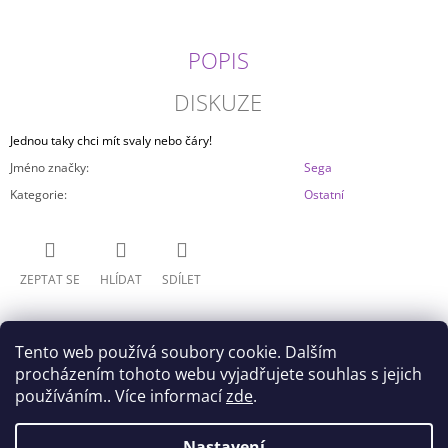
J
E
M
POPIS
E
DISKUZE
JUJUTSU
KAISEN
Jednou taky chci mít svaly nebo čáry!
-
Jméno značky
:
Sega
GOJO
SATORU
Kategorie
:
Ostatní
MAXIMATIC
799
Kč
ZEPTAT SE
HLÍDAT
SDÍLET
Tento web používá soubory cookie. Dalším
procházením tohoto webu vyjadřujete souhlas s jejich
používáním.. Více informací
zde
.
Z
Nastavení
Doprava
Všeobecné obchodní podmínky