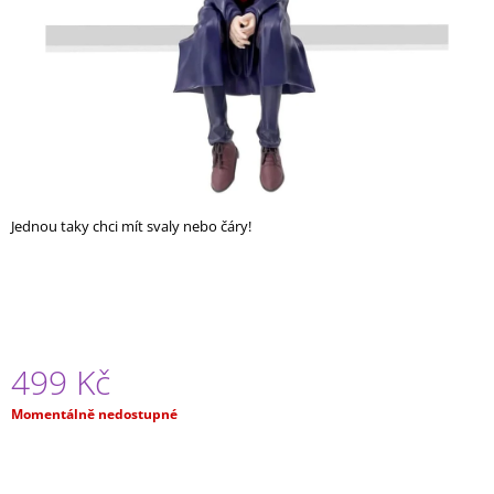
A
J
Í
T
?
Jednou taky chci mít svaly nebo čáry!
HLEDAT
D
O
499 Kč
P
O
Měrná
Momentálně nedostupné
R
cena:
U
Č
U