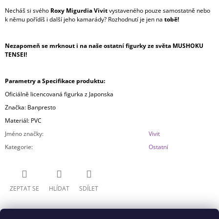
Necháš si svého
Roxy Migurdia Vivit
vystaveného pouze samostatně nebo
k němu pořídíš i další jeho kamarády? Rozhodnutí je jen na
tobě!
Nezapomeň se mrknout i na naše ostatní figurky ze světa MUSHOKU
TENSEI!
Parametry a Specifikace produktu:
Oficiálně licencovaná figurka z Japonska
Značka: Banpresto
Materiál: PVC
Jméno značky
:
Vivit
Kategorie
:
Ostatní
ZEPTAT SE
HLÍDAT
SDÍLET