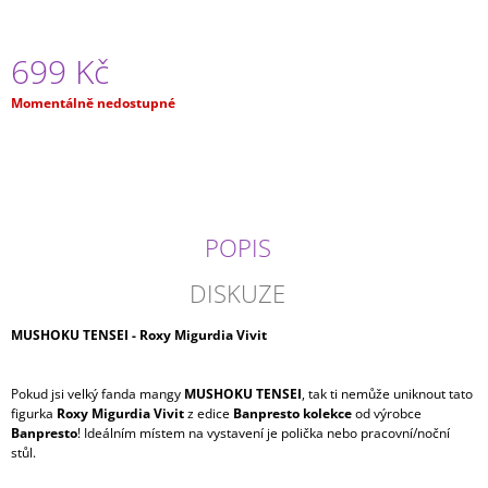
J
E
M
699 Kč
E
Měrná
Momentálně nedostupné
cena:
MY
HERO
ACADEMIA
-
HIZASHI
YAMADA/PRESENT
MIC
POPIS
(20CM)
499
DISKUZE
Kč
MUSHOKU TENSEI - Roxy Migurdia Vivit
Pokud jsi velký fanda mangy
MUSHOKU TENSEI
, tak ti nemůže uniknout tato
figurka
Roxy Migurdia Vivit
z edice
Banpresto kolekce
od výrobce
Banpresto
! Ideálním místem na vystavení je polička nebo pracovní/noční
stůl.