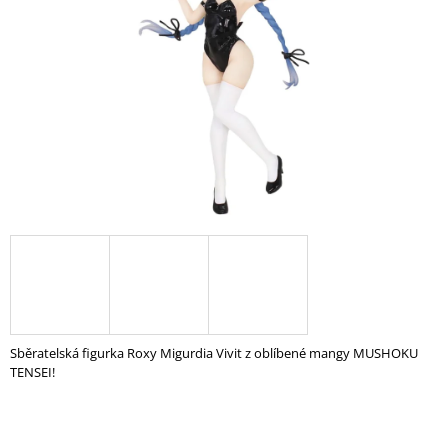
A
J
Í
T
?
HLEDAT
D
O
P
Sběratelská figurka Roxy Migurdia Vivit z oblíbené mangy MUSHOKU
O
TENSEI!
R
U
Č
U