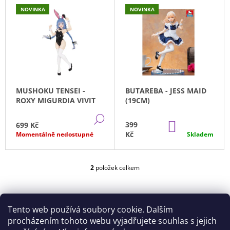
V
Z
A
NOVINKA
NOVINKA
Ý
E
J
P
N
Í
I
Í
T
S
P
?
P
R
R
O
MUSHOKU TENSEI -
BUTAREBA - JESS MAID
O
D
ROXY MIGURDIA VIVIT
(19CM)
D
U
DETAIL
HLEDAT
U
DO
399
699 Kč
K
KOŠÍKU
K
Kč
Momentálně nedostupné
Skladem
T
T
Ů
D
Ů
2
položek celkem
O
O
P
V
O
L
R
Á
Tento web používá soubory cookie. Dalším
U
D
Č
A
procházením tohoto webu vyjadřujete souhlas s jejich
U