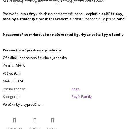
SEGA figurky nabízejí pěkné detaily a skvělý poměr cena/výkon.
Postavíš si svou
Anyu
do sbírky samostatně, nebo ji doplníš o
další špiony,
asasíny a studenty z prestižní akademie Eden
? Rozhodnutí je jen na
tobě!
Nezapomeň se mrknout i na naše ostatní figurky ze světa Spy x Family!
Parametry a Specifikace produktu:
Oficiálně licencovaná figurka z Japonska
Značka: SEGA
Výška: 9cm
Materiál: PVC
Jméno značky
:
Sega
Kategorie
:
Spy X Family
Položka byla vyprodána…
ZEPTAT SE
HLÍDAT
SDÍLET