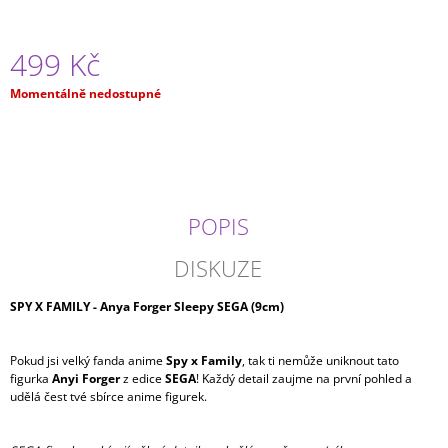
J
E
M
499 Kč
E
Měrná
Momentálně nedostupné
cena:
ONE
PIECE
-
GOL
D.
ROGER
VOL.
POPIS
12
(16CM)
DISKUZE
599
Kč
SPY X FAMILY - Anya Forger Sleepy SEGA (9cm)
Pokud jsi velký fanda anime
Spy x Family
, tak ti nemůže uniknout tato
figurka
Anyi Forger
z edice
SEGA
! Každý detail zaujme na první pohled a
udělá čest tvé sbírce anime figurek.