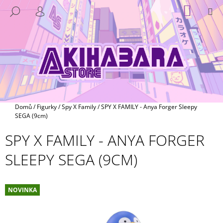
K
Přejít
NÁKUP
M
HLEDAT
na
KOŠÍK
O
PŘIHLÁŠENÍ
ZPĚT
ZPĚT
obsah
Š
Í
C
K
O
P
O
T
Domů
/
Figurky
/
Spy X Family
/
SPY X FAMILY - Anya Forger Sleepy
Ř
SEGA (9cm)
E
SPY X FAMILY - ANYA FORGER
B
SLEEPY SEGA (9CM)
U
J
E
NOVINKA
T
E
N