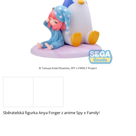
A
J
Í
T
?
HLEDAT
D
O
P
O
Sběratelská figurka Anya Forger z anime Spy x Family!
R
U
Č
U