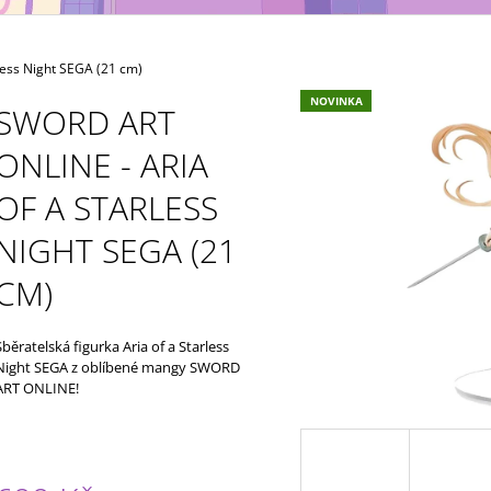
MAXIMATIC
KING OF ARTIST 
699 Kč
799 Kč
ess Night SEGA (21 cm)
NOVINKA
SWORD ART
ONLINE - ARIA
OF A STARLESS
NIGHT SEGA (21
CM)
Sběratelská figurka Aria of a Starless
Night SEGA z oblíbené mangy SWORD
ART ONLINE!