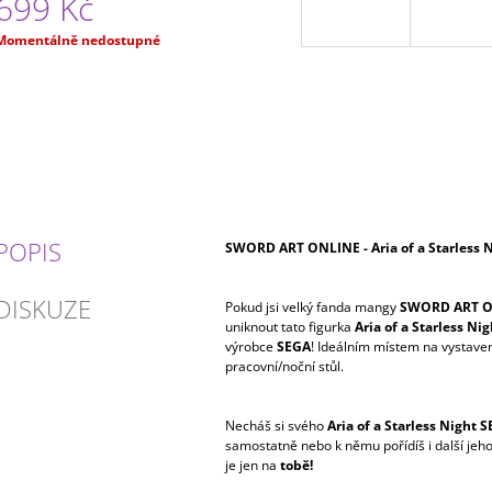
699 Kč
Měrná
Momentálně nedostupné
ena:
POPIS
SWORD ART ONLINE - Aria of a Starless N
DISKUZE
Pokud jsi velký fanda mangy
SWORD ART 
uniknout tato figurka
Aria of a Starless Ni
výrobce
SEGA
! Ideálním místem na vystaven
pracovní/noční stůl.
Necháš si svého
Aria of a Starless Night 
samostatně nebo k němu pořídíš i další je
je jen na
tobě!