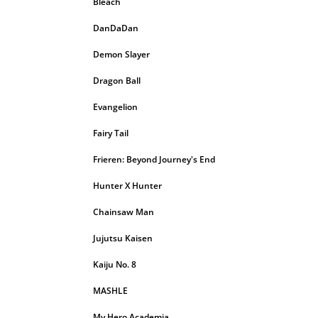
Bleach
DanDaDan
Demon Slayer
Dragon Ball
Evangelion
Fairy Tail
Frieren: Beyond Journey's End
Hunter X Hunter
Chainsaw Man
Jujutsu Kaisen
Kaiju No. 8
MASHLE
My Hero Academia