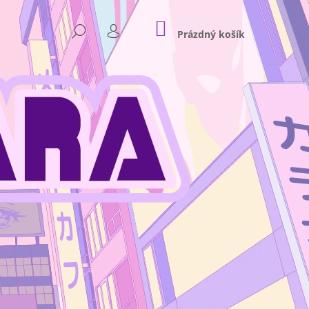
NÁKUPNÍ
HLEDAT
KOŠÍK
Prázdný košík
PŘIHLÁŠENÍ
Následující
NKEY D. LUFFY GEAR 4