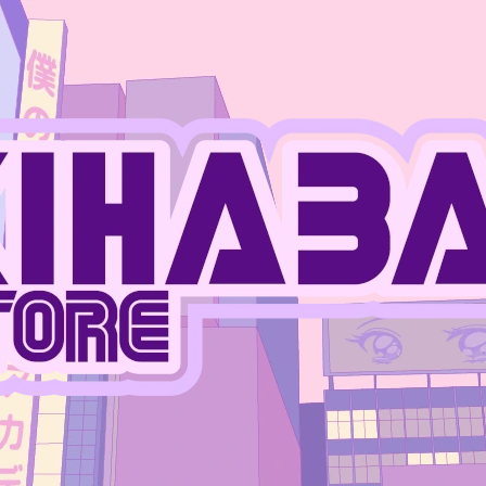
CO POTŘEBUJETE NAJÍT?
HLEDAT
DOPORUČUJEME
JUJUTSU KAISEN - MEGUMI FUSHIGURO
ONE PIECE - MO