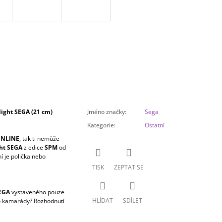
ight SEGA (21 cm)
Jméno značky
:
Sega
Kategorie
:
Ostatní
ONLINE
, tak ti nemůže
ght SEGA
z edice
SPM
od
í je polička nebo
TISK
ZEPTAT SE
SEGA
vystaveného pouze
HLÍDAT
SDÍLET
ho kamarády? Rozhodnutí